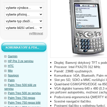
Garmin
HP Pre 3 ze servisu
Displej: Barevný dotykový TFT s podsv
HTC
Procesor: Intel PXA270 312 MHz.
Mio
Paměť: 23MB využitelných.
Navigon
Komunikace: IrDA, Bluetooth, Palm mu
Slot pro SD, SDIO a MMC rozšiřující k
Palm
Quad-band GSM/GPRS/EDGE na 850/
Palm Treo 500 bílé ze
VGA digitální kamera 640 x 480 (0,3 
servisu
pro pořízení autoportrétu, možnost zachy
Palm Treo 500 ze servisu
Podsvícená ergonomická QWERTY kl
Palm Treo 750 repas
5cestné navigační tlačítko.
Palm Treo 750 repas bílé
Postranní tlačítko s volitelnou funkcí.