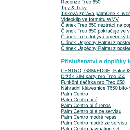
Recenze Treo 650
Tipy & Triky
Tisková zpráva palmOne k uved
Videoklip ve formátu WMV
Článek Treo 650 neztrácí na pop
Článek Treo 650 pokračuje ve v
Článek Treo dobývá americký t
Článek Úspěchy Palmu z posle
Článek Úspěchy Palmu z posled
Příslušenství a doplňky 
CENTRO, GSM/EDGE, PalmOS 5
Držák SIM karty pro Treo 650
Funkční tlačítka pro Treo 650
Náhradní klávesnice T650 bíl
Palm Centro
Palm Centro bílé
Palm Centro bílé repas
Palm Centro bílé ze servisu
Palm Centro modré repas
Palm Centro modré ze servisu
Palm Centro navigation set