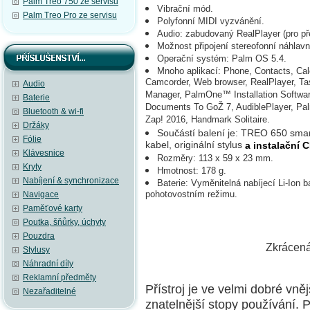
Palm Treo 750 ze servisu
Vibrační mód.
Palm Treo Pro ze servisu
Polyfonní MIDI vyzvánění.
Audio: zabudovaný RealPlayer (pro př
Možnost připojení stereofonní náhlav
Operační systém: Palm OS 5.4.
Mnoho aplikací: Phone, Contacts, Ca
Camcorder, Web browser, RealPlayer, Ta
Audio
Manager, PalmOne™ Installation Software
Baterie
Documents To GoŽ 7, AudiblePlayer, Pal
Bluetooth & wi-fi
Zap! 2016, Handmark Solitaire.
Držáky
Součástí balení je: TREO 650 smart
Fólie
kabel, originální stylus
a instalační
Klávesnice
Rozměry: 113 x 59 x 23 mm.
Kryty
Hmotnost: 178 g.
Nabíjení & synchronizace
Baterie: Vyměnitelná nabíjecí Li-Ion b
pohotovostním režimu.
Navigace
Paměťové karty
Poutka, šňůrky, úchyty
Pouzdra
Zkrácená
Stylusy
Náhradní díly
Reklamní předměty
Přístroj je ve velmi dobré vně
Nezařaditelné
znatelnější stopy používání. P