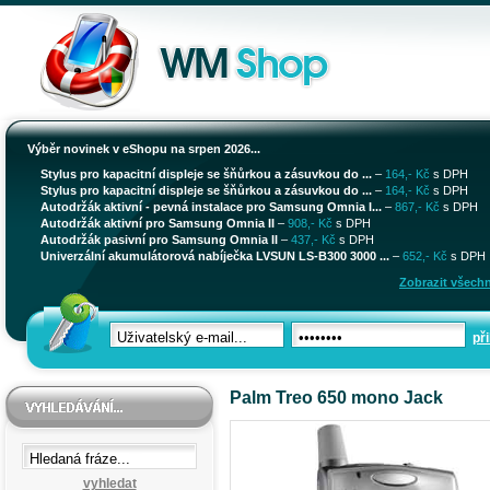
Výběr novinek v eShopu na srpen 2026...
Stylus pro kapacitní displeje se šňůrkou a zásuvkou do ...
–
164,- Kč
s DPH
Stylus pro kapacitní displeje se šňůrkou a zásuvkou do ...
–
164,- Kč
s DPH
Autodržák aktivní - pevná instalace pro Samsung Omnia I...
–
867,- Kč
s DPH
Autodržák aktivní pro Samsung Omnia II
–
908,- Kč
s DPH
Autodržák pasivní pro Samsung Omnia II
–
437,- Kč
s DPH
Univerzální akumulátorová nabíječka LVSUN LS-B300 3000 ...
–
652,- Kč
s DPH
Zobrazit všechn
při
Palm Treo 650 mono Jack
vyhledat