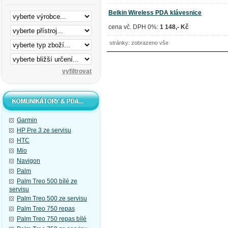
Belkin Wireless PDA klávesnice
cena vč. DPH 0%:
1 148,- Kč
stránky: zobrazeno vše
Garmin
HP Pre 3 ze servisu
HTC
Mio
Navigon
Palm
Palm Treo 500 bílé ze
servisu
Palm Treo 500 ze servisu
Palm Treo 750 repas
Palm Treo 750 repas bílé