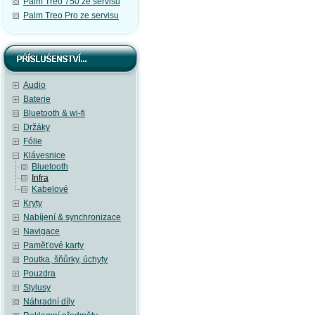
Palm Treo 750 ze servisu
Palm Treo Pro ze servisu
Audio
Baterie
Bluetooth & wi-fi
Držáky
Fólie
Klávesnice
Bluetooth
Infra
Kabelové
Kryty
Nabíjení & synchronizace
Navigace
Paměťové karty
Poutka, šňůrky, úchyty
Pouzdra
Stylusy
Náhradní díly