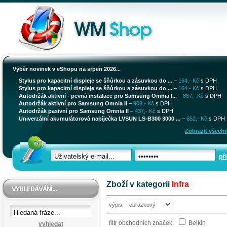
Výběr novinek v eShopu na srpen 2026...
Stylus pro kapacitní displeje se šňůrkou a zásuvkou do ...
–
164,- Kč
s DPH
Stylus pro kapacitní displeje se šňůrkou a zásuvkou do ...
–
164,- Kč
s DPH
Autodržák aktivní - pevná instalace pro Samsung Omnia I...
–
867,- Kč
s DPH
Autodržák aktivní pro Samsung Omnia II
–
908,- Kč
s DPH
Autodržák pasivní pro Samsung Omnia II
–
437,- Kč
s DPH
Univerzální akumulátorová nabíječka LVSUN LS-B300 3000 ...
–
652,- Kč
s DPH
Zobrazit všechn
při
Zboží v kategorii
Infra
výpis:
filtr obchodních značek:
Belkin
vyhledat