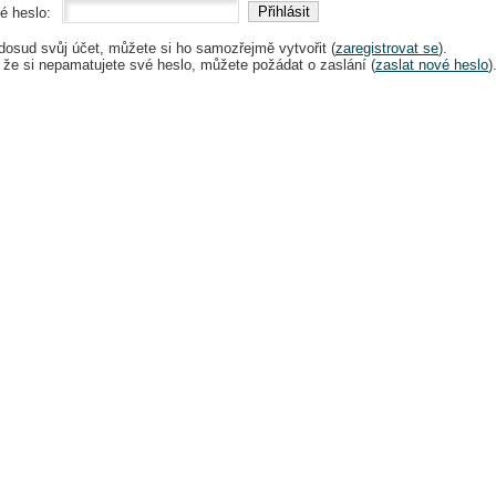
ké heslo:
dosud svůj účet, můžete si ho samozřejmě vytvořit (
zaregistrovat se
).
 že si nepamatujete své heslo, můžete požádat o zaslání (
zaslat nové heslo
)