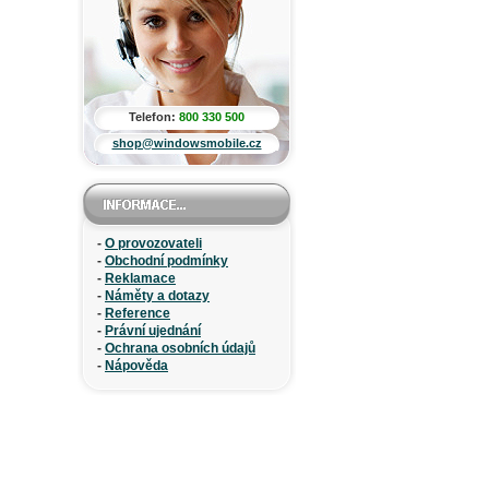
Telefon:
800 330 500
shop@windowsmobile.cz
-
O provozovateli
-
Obchodní podmínky
-
Reklamace
-
Náměty a dotazy
-
Reference
-
Právní ujednání
-
Ochrana osobních údajů
-
Nápověda