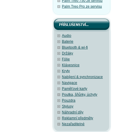
Palm Treo 750 ze servisu
Palm Treo Pro ze servisu
Audio
Baterie
Bluetooth & wi-fi
Držáky
Fólie
Klávesnice
Kryty
Nabíjení & synchronizace
Navigace
Paměťové karty
Poutka, šňůrky, úchyty
Pouzdra
Stylusy
Náhradní díly
Reklamní předměty
Nezařaditelné