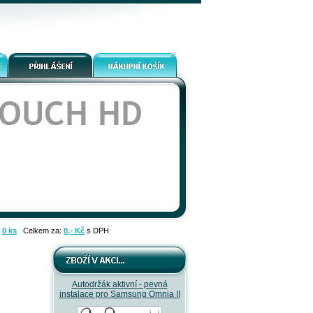
:
0 ks
Celkem za:
0,- Kč
s DPH
Autodržák aktivní - pevná
instalace pro Samsung Omnia II