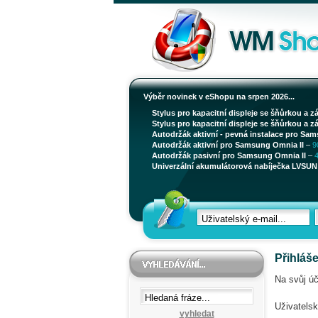
Výběr novinek v eShopu na srpen 2026...
Stylus pro kapacitní displeje se šňůrkou a z
Stylus pro kapacitní displeje se šňůrkou a z
Autodržák aktivní - pevná instalace pro Sam
Autodržák aktivní pro Samsung Omnia II
–
9
Autodržák pasivní pro Samsung Omnia II
–
Univerzální akumulátorová nabíječka LVSUN 
Přihláš
Na svůj úč
Uživatelsk
vyhledat