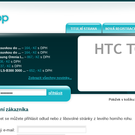
ásuvkou do ...
–
164,- Kč
s DPH
ásuvkou do ...
–
164,- Kč
s DPH
sung Omnia I...
–
867,- Kč
s DPH
08,- Kč
s DPH
437,- Kč
s DPH
LS-B300 3000 ...
–
652,- Kč
s DPH
Zobrazit všechny novinky...
přihlásit
Položek v košíku
ení zákazníka
et se můžete přihlásit odtud nebo z libovolné stránky z levého horního rohu.
ý e-mail: