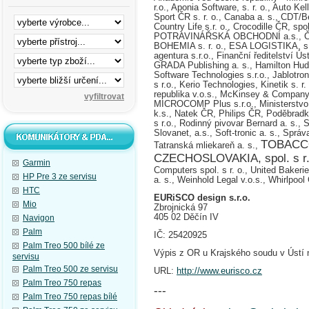
r.o.,
Aponia Software, s. r. o., Auto Kell
Sport ČR s. r. o., Canaba a. s.,
CDT/Be
Country Life s.r. o.,
Crocodille ČR, spol
POTRAVINÁŘSKÁ OBCHODNÍ a.s.,
Č
BOHEMIA s. r. o., ESA LOGISTIKA, s.r.
agentura s.r.o., Finanční ředitelství Ús
GRADA Publishing a. s.,
Hamilton Hu
Software Technologies s.r.o.,
Jablotron
s r.o., Kerio Technologies, Kinetik s. r
republika v.o.s., McKinsey & Company
MICROCOMP Plus s.r.o., Ministerstv
k.s., Natek ČR,
Philips ČR,
Poděbradk
s r.o.,
Rodinný pivovar Bernard a. s.,
S
Slovanet, a.s., Soft-tronic a. s., Sprá
TOBACC
Tatranská mliekareň a. s.,
CZECHOSLOVAKIA, spol. s r.
Garmin
Computers spol. s r. o., United Bakeri
HP Pre 3 ze servisu
a. s.,
Weinhold Legal v.o.s., Whirlpool 
HTC
EURiSCO design s.r.o.
Mio
Zbrojnická 97
405 02 Děčín IV
Navigon
Palm
IČ: 25420925
Palm Treo 500 bílé ze
Výpis z OR u Krajského soudu v Ústí
servisu
Palm Treo 500 ze servisu
URL:
http://www.eurisco.cz
Palm Treo 750 repas
---
Palm Treo 750 repas bílé