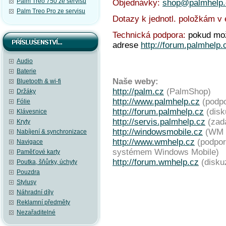
Palm Treo 750 ze servisu
Objednávky:
shop@palmhelp.
Palm Treo Pro ze servisu
Dotazy k jednotl. položkám v
Technická podpora:
pokud mož
adrese
http://forum.palmhelp.
Audio
Baterie
Naše weby:
Bluetooth & wi-fi
http://palm.cz
(PalmShop)
Držáky
http://www.palmhelp.cz
(podpo
Fólie
http://forum.palmhelp.cz
(disk
Klávesnice
http://servis.palmhelp.cz
(zadá
Kryty
http://windowsmobile.cz
(WM 
Nabíjení & synchronizace
http://www.wmhelp.cz
(podpor
Navigace
systémem Windows Mobile)
Paměťové karty
http://forum.wmhelp.cz
(disku
Poutka, šňůrky, úchyty
Pouzdra
Stylusy
Náhradní díly
Reklamní předměty
Nezařaditelné