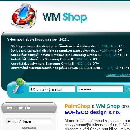
Výběr novinek v eShopu na srpen 2026...
Stylus pro kapacitní displeje se šňůrkou a zásuvkou do ...
–
164,- Kč
s DPH
Stylus pro kapacitní displeje se šňůrkou a zásuvkou do ...
–
164,- Kč
s DPH
Autodržák aktivní - pevná instalace pro Samsung Omnia I...
–
867,- Kč
s DPH
Autodržák aktivní pro Samsung Omnia II
–
908,- Kč
s DPH
Autodržák pasivní pro Samsung Omnia II
–
437,- Kč
s DPH
Univerzální akumulátorová nabíječka LVSUN LS-B300 3000 ...
–
652,- Kč
s DPH
Zobrazit všechn
při
PalmShop
a
WM Shop
pr
EURiSCO design s.r.o.
Máme letité zkušenosti s prodejem a t
nejvýznamnější klienty patří např.
3Co
vyhledat
Akademie věd České republiky - Mikrob