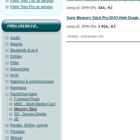
Palm Treo 750 ze servisu
Palm Treo Pro ze servisu
cena vč. DPH 0%:
444,- Kč
Sony Memory Stick Pro DUO High Grad
cena vč. DPH 0%:
3 954,- Kč
stránky: zobrazeno vše
Audio
Baterie
Bluetooth & wi-fi
Držáky
Fólie
Klávesnice
Kryty
Nabíjení & synchronizace
Navigace
Paměťové karty
Compact Flash
MMC - Multi Media Card
Memory Stick
SD - Secure Digital
xD
Poutka, šňůrky, úchyty
Pouzdra
Stylusy