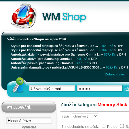
Výběr novinek v eShopu na srpen 2026...
Stylus pro kapacitní displeje se šňůrkou a zásuvkou do ...
–
164,- Kč
s DPH
Stylus pro kapacitní displeje se šňůrkou a zásuvkou do ...
–
164,- Kč
s DPH
Autodržák aktivní - pevná instalace pro Samsung Omnia I...
–
867,- Kč
s DPH
Autodržák aktivní pro Samsung Omnia II
–
908,- Kč
s DPH
Autodržák pasivní pro Samsung Omnia II
–
437,- Kč
s DPH
Univerzální akumulátorová nabíječka LVSUN LS-B300 3000 ...
–
652,- Kč
s DPH
Zobrazit všechn
při
Zboží v kategorii
Memory Stick
výpis:
filtr obchodních značek:
Pretec
S
vyhledat