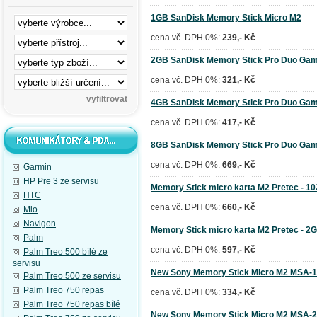
1GB SanDisk Memory Stick Micro M2
cena vč. DPH 0%:
239,- Kč
2GB SanDisk Memory Stick Pro Duo Gam
cena vč. DPH 0%:
321,- Kč
4GB SanDisk Memory Stick Pro Duo Gam
cena vč. DPH 0%:
417,- Kč
8GB SanDisk Memory Stick Pro Duo Gam
cena vč. DPH 0%:
669,- Kč
Garmin
HP Pre 3 ze servisu
Memory Stick micro karta M2 Pretec - 
HTC
cena vč. DPH 0%:
660,- Kč
Mio
Navigon
Memory Stick micro karta M2 Pretec - 2
Palm
cena vč. DPH 0%:
597,- Kč
Palm Treo 500 bílé ze
servisu
New Sony Memory Stick Micro M2 MSA-
Palm Treo 500 ze servisu
Palm Treo 750 repas
cena vč. DPH 0%:
334,- Kč
Palm Treo 750 repas bílé
New Sony Memory Stick Micro M2 MSA-