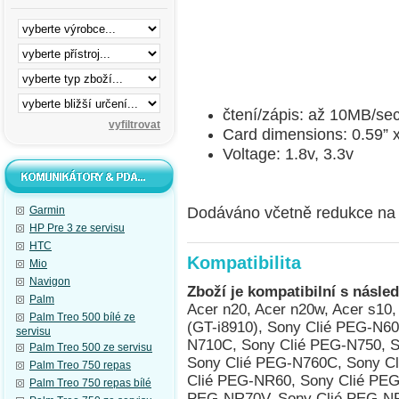
čtení/zápis: až 10MB/se
Card dimensions: 0.59” x
Voltage: 1.8v, 3.3v
Dodáváno včetně redukce na 
Garmin
HP Pre 3 ze servisu
HTC
Kompatibilita
Mio
Navigon
Zboží je kompatibilní s násled
Palm
Acer n20, Acer n20w, Acer s10
Palm Treo 500 bílé ze
(GT-i8910), Sony Clié PEG-N6
servisu
N710C, Sony Clié PEG-N750, S
Palm Treo 500 ze servisu
Sony Clié PEG-N760C, Sony C
Palm Treo 750 repas
Clié PEG-NR60, Sony Clié PEG
Palm Treo 750 repas bílé
PEG-NR70V, Sony Clié PEG-NR