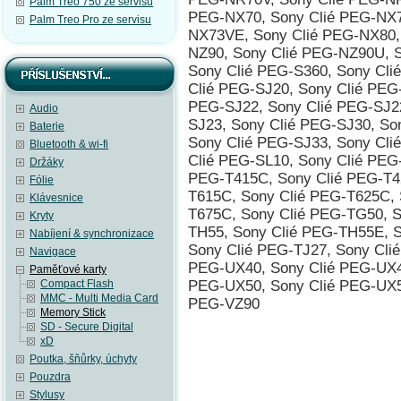
Palm Treo 750 ze servisu
PEG-NX70, Sony Clié PEG-NX7
Palm Treo Pro ze servisu
NX73VE, Sony Clié PEG-NX80,
NZ90, Sony Clié PEG-NZ90U, S
Sony Clié PEG-S360, Sony Cli
Clié PEG-SJ20, Sony Clié PEG
PEG-SJ22, Sony Clié PEG-SJ2
Audio
SJ23, Sony Clié PEG-SJ30, So
Baterie
Sony Clié PEG-SJ33, Sony Cli
Bluetooth & wi-fi
Clié PEG-SL10, Sony Clié PEG
Držáky
PEG-T415C, Sony Clié PEG-T42
Fólie
T615C, Sony Clié PEG-T625C, 
Klávesnice
T675C, Sony Clié PEG-TG50, S
Kryty
TH55, Sony Clié PEG-TH55E, S
Nabíjení & synchronizace
Sony Clié PEG-TJ27, Sony Cli
Navigace
PEG-UX40, Sony Clié PEG-UX4
Paměťové karty
Compact Flash
PEG-UX50, Sony Clié PEG-UX5
MMC - Multi Media Card
PEG-VZ90
Memory Stick
SD - Secure Digital
xD
Poutka, šňůrky, úchyty
Pouzdra
Stylusy