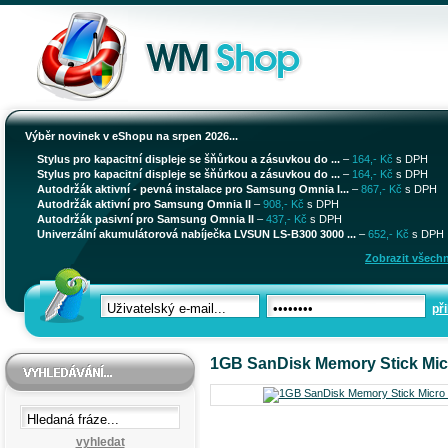
Výběr novinek v eShopu na srpen 2026...
Stylus pro kapacitní displeje se šňůrkou a zásuvkou do ...
–
164,- Kč
s DPH
Stylus pro kapacitní displeje se šňůrkou a zásuvkou do ...
–
164,- Kč
s DPH
Autodržák aktivní - pevná instalace pro Samsung Omnia I...
–
867,- Kč
s DPH
Autodržák aktivní pro Samsung Omnia II
–
908,- Kč
s DPH
Autodržák pasivní pro Samsung Omnia II
–
437,- Kč
s DPH
Univerzální akumulátorová nabíječka LVSUN LS-B300 3000 ...
–
652,- Kč
s DPH
Zobrazit všechn
při
1GB SanDisk Memory Stick Mic
vyhledat