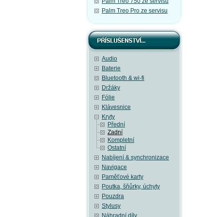
Palm Treo 750 ze servisu
Palm Treo Pro ze servisu
Audio
Baterie
Bluetooth & wi-fi
Držáky
Fólie
Klávesnice
Kryty
Přední
Zadní
Kompletní
Ostatní
Nabíjení & synchronizace
Navigace
Paměťové karty
Poutka, šňůrky, úchyty
Pouzdra
Stylusy
Náhradní díly