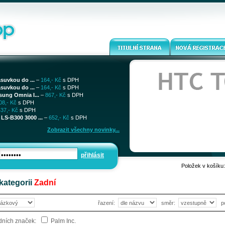
ásuvkou do ...
–
164,- Kč
s DPH
ásuvkou do ...
–
164,- Kč
s DPH
sung Omnia I...
–
867,- Kč
s DPH
08,- Kč
s DPH
437,- Kč
s DPH
LS-B300 3000 ...
–
652,- Kč
s DPH
Zobrazit všechny novinky...
přihlásit
Položek v košíku
kategorii
Zadní
řazení:
směr:
p
odních značek:
Palm Inc.