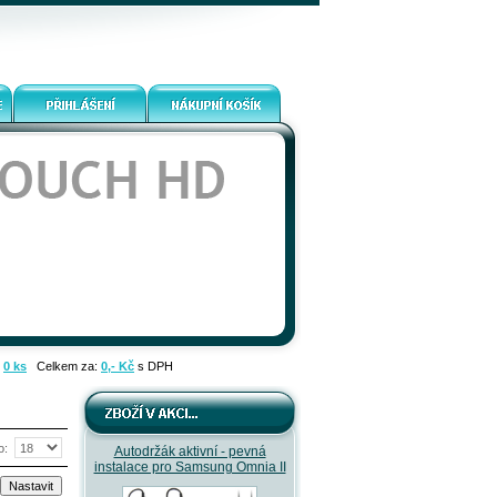
:
0 ks
Celkem za:
0,- Kč
s DPH
o:
Autodržák aktivní - pevná
instalace pro Samsung Omnia II