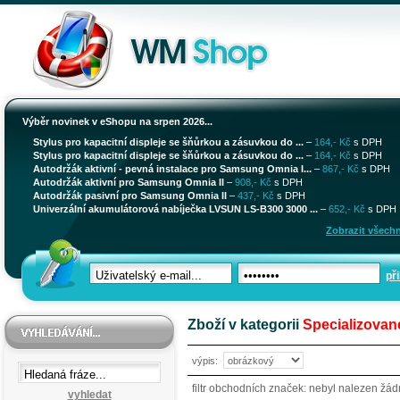
Výběr novinek v eShopu na srpen 2026...
Stylus pro kapacitní displeje se šňůrkou a zásuvkou do ...
–
164,- Kč
s DPH
Stylus pro kapacitní displeje se šňůrkou a zásuvkou do ...
–
164,- Kč
s DPH
Autodržák aktivní - pevná instalace pro Samsung Omnia I...
–
867,- Kč
s DPH
Autodržák aktivní pro Samsung Omnia II
–
908,- Kč
s DPH
Autodržák pasivní pro Samsung Omnia II
–
437,- Kč
s DPH
Univerzální akumulátorová nabíječka LVSUN LS-B300 3000 ...
–
652,- Kč
s DPH
Zobrazit všechn
při
Zboží v kategorii
Specializovan
výpis:
filtr obchodních značek: nebyl nalezen žá
vyhledat