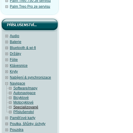
Palm Treo 750 ze servisu
Palm Treo Pro ze servisu
Audio
Baterie
Bluetooth & wi-fi
Držáky
Fólie
Klávesnice
Kryty
Nabíjení & synchronizace
Navigace
Software/mapy
Autonavigace
Bicyklové
Motocyklové
Specializované
Příslušenství
Paměťové karty
Poutka, šňůrky, úchyty
Pouzdra