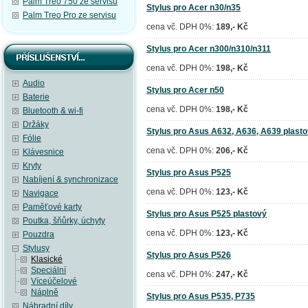
Palm Treo 750 ze servisu
Stylus pro Acer n30/n35
Palm Treo Pro ze servisu
cena vč. DPH 0%:
189,- Kč
Stylus pro Acer n300/n310/n311
cena vč. DPH 0%:
198,- Kč
Audio
Stylus pro Acer n50
Baterie
cena vč. DPH 0%:
198,- Kč
Bluetooth & wi-fi
Držáky
Stylus pro Asus A632, A636, A639 plast
Fólie
cena vč. DPH 0%:
206,- Kč
Klávesnice
Kryty
Stylus pro Asus P525
Nabíjení & synchronizace
cena vč. DPH 0%:
123,- Kč
Navigace
Paměťové karty
Stylus pro Asus P525 plastový
Poutka, šňůrky, úchyty
cena vč. DPH 0%:
123,- Kč
Pouzdra
Stylusy
Stylus pro Asus P526
Klasické
Speciální
cena vč. DPH 0%:
247,- Kč
Víceúčelové
Náplně
Stylus pro Asus P535, P735
Náhradní díly