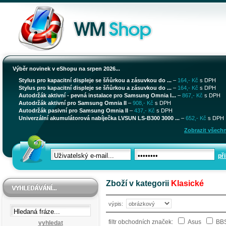
Výběr novinek v eShopu na srpen 2026...
Stylus pro kapacitní displeje se šňůrkou a zásuvkou do ...
–
164,- Kč
s DPH
Stylus pro kapacitní displeje se šňůrkou a zásuvkou do ...
–
164,- Kč
s DPH
Autodržák aktivní - pevná instalace pro Samsung Omnia I...
–
867,- Kč
s DPH
Autodržák aktivní pro Samsung Omnia II
–
908,- Kč
s DPH
Autodržák pasivní pro Samsung Omnia II
–
437,- Kč
s DPH
Univerzální akumulátorová nabíječka LVSUN LS-B300 3000 ...
–
652,- Kč
s DPH
Zobrazit všechn
při
Zboží v kategorii
Klasické
výpis:
filtr obchodních značek:
Asus
BBS
vyhledat