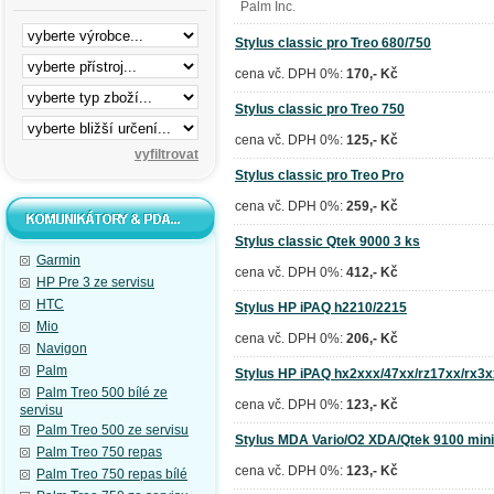
Palm Inc.
Stylus classic pro Treo 680/750
cena vč. DPH 0%:
170,- Kč
Stylus classic pro Treo 750
cena vč. DPH 0%:
125,- Kč
Stylus classic pro Treo Pro
cena vč. DPH 0%:
259,- Kč
Stylus classic Qtek 9000 3 ks
Garmin
cena vč. DPH 0%:
412,- Kč
HP Pre 3 ze servisu
HTC
Stylus HP iPAQ h2210/2215
Mio
cena vč. DPH 0%:
206,- Kč
Navigon
Palm
Stylus HP iPAQ hx2xxx/47xx/rz17xx/rx3
Palm Treo 500 bílé ze
cena vč. DPH 0%:
123,- Kč
servisu
Palm Treo 500 ze servisu
Stylus MDA Vario/O2 XDA/Qtek 9100 mini
Palm Treo 750 repas
cena vč. DPH 0%:
123,- Kč
Palm Treo 750 repas bílé