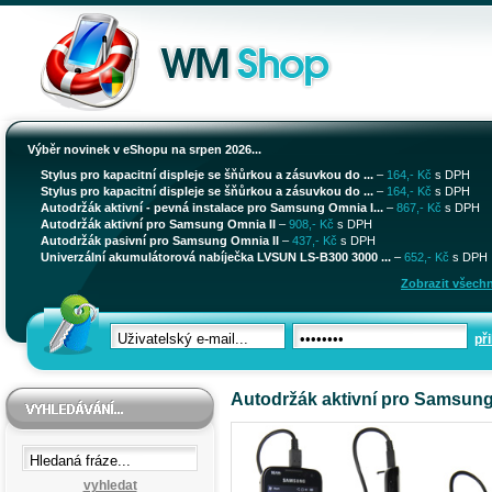
Výběr novinek v eShopu na srpen 2026...
Stylus pro kapacitní displeje se šňůrkou a zásuvkou do ...
–
164,- Kč
s DPH
Stylus pro kapacitní displeje se šňůrkou a zásuvkou do ...
–
164,- Kč
s DPH
Autodržák aktivní - pevná instalace pro Samsung Omnia I...
–
867,- Kč
s DPH
Autodržák aktivní pro Samsung Omnia II
–
908,- Kč
s DPH
Autodržák pasivní pro Samsung Omnia II
–
437,- Kč
s DPH
Univerzální akumulátorová nabíječka LVSUN LS-B300 3000 ...
–
652,- Kč
s DPH
Zobrazit všechn
při
Autodržák aktivní pro Samsung
vyhledat