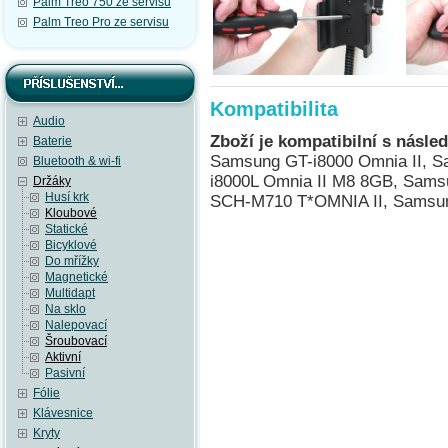
Palm Treo 750 ze servisu
Palm Treo Pro ze servisu
Kompatibilita
Audio
Zboží je kompatibilní s násled
Baterie
Samsung GT-i8000 Omnia II, S
Bluetooth & wi-fi
i8000L Omnia II M8 8GB, Sams
Držáky
Husí krk
SCH-M710 T*OMNIA II, Samsu
Kloubové
Statické
Bicyklové
Do mřížky
Magnetické
Multidapt
Na sklo
Nalepovací
Šroubovací
Aktivní
Pasivní
Fólie
Klávesnice
Kryty