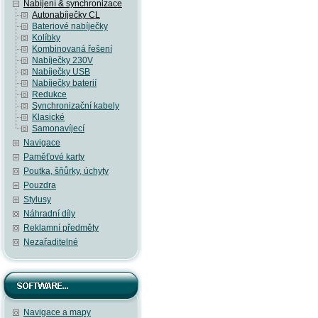
Nabíjení & synchronizace
Autonabíječky CL
Bateriové nabíječky
Kolíbky
Kombinovaná řešení
Nabíječky 230V
Nabíječky USB
Nabíječky baterií
Redukce
Synchronizační kabely
Klasické
Samonavíjecí
Navigace
Paměťové karty
Poutka, šňůrky, úchyty
Pouzdra
Stylusy
Náhradní díly
Reklamní předměty
Nezařaditelné
Navigace a mapy