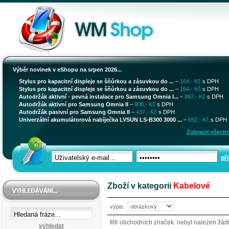
Výběr novinek v eShopu na srpen 2026...
Stylus pro kapacitní displeje se šňůrkou a zásuvkou do ...
–
164,- Kč
s DPH
Stylus pro kapacitní displeje se šňůrkou a zásuvkou do ...
–
164,- Kč
s DPH
Autodržák aktivní - pevná instalace pro Samsung Omnia I...
–
867,- Kč
s DPH
Autodržák aktivní pro Samsung Omnia II
–
908,- Kč
s DPH
Autodržák pasivní pro Samsung Omnia II
–
437,- Kč
s DPH
Univerzální akumulátorová nabíječka LVSUN LS-B300 3000 ...
–
652,- Kč
s DPH
Zobrazit všechn
při
Zboží v kategorii
Kabelové
výpis:
filtr obchodních značek: nebyl nalezen žá
vyhledat