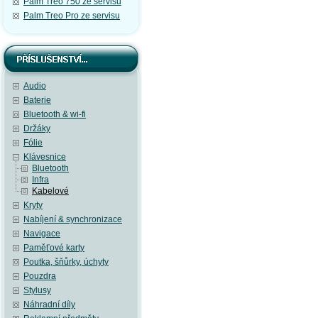
Palm Treo 750 ze servisu
Palm Treo Pro ze servisu
Audio
Baterie
Bluetooth & wi-fi
Držáky
Fólie
Klávesnice
Bluetooth
Infra
Kabelové
Kryty
Nabíjení & synchronizace
Navigace
Paměťové karty
Poutka, šňůrky, úchyty
Pouzdra
Stylusy
Náhradní díly