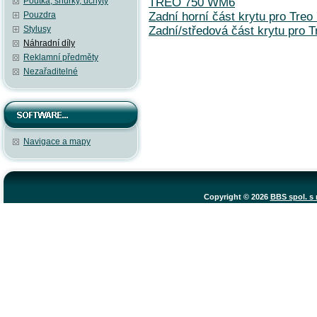
Poutka, šňůrky, úchyty
TREO 750 WM6
Pouzdra
Zadní horní část krytu pro Treo
Stylusy
Zadní/středová část krytu pro T
Náhradní díly
Reklamní předměty
Nezařaditelné
Navigace a mapy
Copyright © 2026
BBS spol. s r