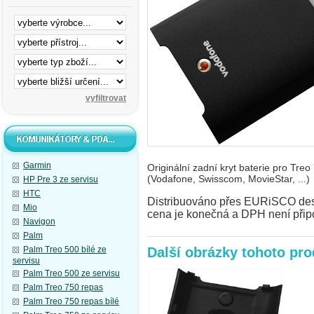
Garmin
Originální zadní kryt baterie pro Tr
(Vodafone, Swisscom, MovieStar, ...)
HP Pre 3 ze servisu
HTC
Distribuováno přes EURiSCO desig
Mio
cena je konečná a DPH není přip
Navigon
Palm
Palm Treo 500 bílé ze
Další obrázky tohoto pr
servisu
Palm Treo 500 ze servisu
Palm Treo 750 repas
Palm Treo 750 repas bílé