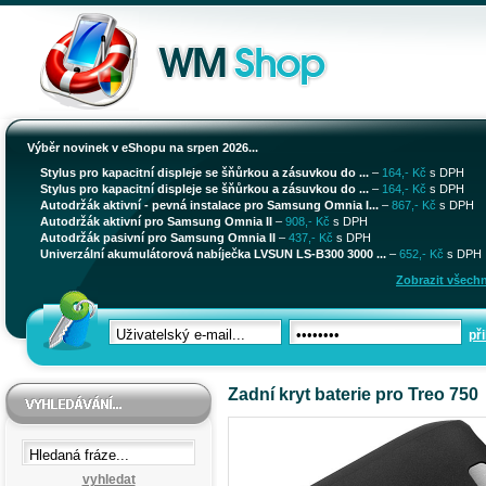
Výběr novinek v eShopu na srpen 2026...
Stylus pro kapacitní displeje se šňůrkou a zásuvkou do ...
–
164,- Kč
s DPH
Stylus pro kapacitní displeje se šňůrkou a zásuvkou do ...
–
164,- Kč
s DPH
Autodržák aktivní - pevná instalace pro Samsung Omnia I...
–
867,- Kč
s DPH
Autodržák aktivní pro Samsung Omnia II
–
908,- Kč
s DPH
Autodržák pasivní pro Samsung Omnia II
–
437,- Kč
s DPH
Univerzální akumulátorová nabíječka LVSUN LS-B300 3000 ...
–
652,- Kč
s DPH
Zobrazit všechn
při
Zadní kryt baterie pro Treo 750
vyhledat