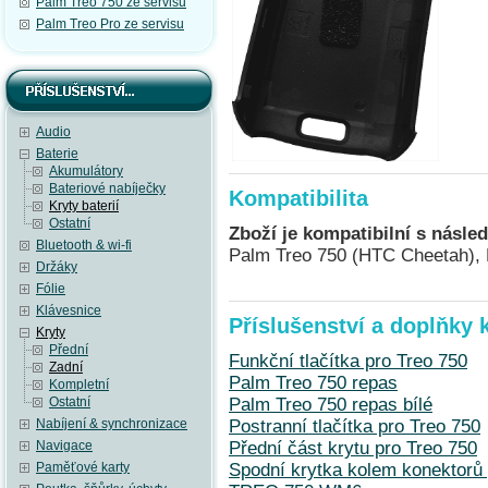
Palm Treo 750 ze servisu
Palm Treo Pro ze servisu
Audio
Baterie
Akumulátory
Bateriové nabíječky
Kompatibilita
Kryty baterií
Ostatní
Zboží je kompatibilní s násled
Bluetooth & wi-fi
Palm Treo 750 (HTC Cheetah),
Držáky
Fólie
Klávesnice
Příslušenství a doplňky 
Kryty
Přední
Funkční tlačítka pro Treo 750
Zadní
Palm Treo 750 repas
Kompletní
Ostatní
Palm Treo 750 repas bílé
Nabíjení & synchronizace
Postranní tlačítka pro Treo 750
Navigace
Přední část krytu pro Treo 750
Paměťové karty
Spodní krytka kolem konektorů 