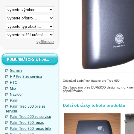
Garmin
HP Pre 3 ze servisu
Originální zadní kryt baterie pro Treo 650.
HTC
Distribuováno přes EURiSCO design s. r. o. - n
Mio
připočítáváno.
Navigon
Palm
Další obrázky tohoto produktu
Palm Treo 500 bílé ze
servisu
Palm Treo 500 ze servisu
Palm Treo 750 repas
Palm Treo 750 repas bílé