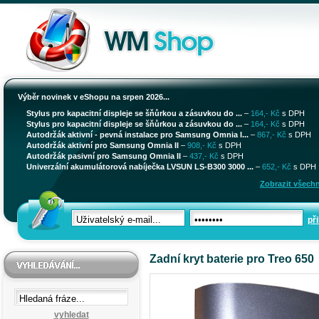
Výběr novinek v eShopu na srpen 2026...
Stylus pro kapacitní displeje se šňůrkou a zásuvkou do ...
–
164,- Kč
s DPH
Stylus pro kapacitní displeje se šňůrkou a zásuvkou do ...
–
164,- Kč
s DPH
Autodržák aktivní - pevná instalace pro Samsung Omnia I...
–
867,- Kč
s DPH
Autodržák aktivní pro Samsung Omnia II
–
908,- Kč
s DPH
Autodržák pasivní pro Samsung Omnia II
–
437,- Kč
s DPH
Univerzální akumulátorová nabíječka LVSUN LS-B300 3000 ...
–
652,- Kč
s DPH
Zobrazit všechn
při
Zadní kryt baterie pro Treo 650
vyhledat