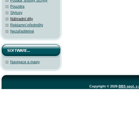
Poutka, šňůrky, úchyty
Pouzdra
Stylusy
Náhradní díly
Reklamní předměty
Nezařaditelné
Navigace a mapy
Copyright © 2026
BBS spol. s r