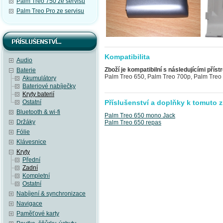
Palm Treo 750 ze servisu
Palm Treo Pro ze servisu
Kompatibilita
Audio
Zboží je kompatibilní s následujícími přístr
Baterie
Palm Treo 650, Palm Treo 700p, Palm Treo
Akumulátory
Bateriové nabíječky
Kryty baterií
Ostatní
Příslušenství a doplňky k tomuto z
Bluetooth & wi-fi
Palm Treo 650 mono Jack
Držáky
Palm Treo 650 repas
Fólie
Klávesnice
Kryty
Přední
Zadní
Kompletní
Ostatní
Nabíjení & synchronizace
Navigace
Paměťové karty