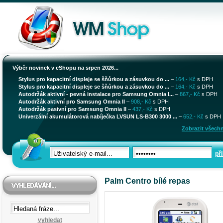
Výběr novinek v eShopu na srpen 2026...
Stylus pro kapacitní displeje se šňůrkou a zásuvkou do ...
–
164,- Kč
s DPH
Stylus pro kapacitní displeje se šňůrkou a zásuvkou do ...
–
164,- Kč
s DPH
Autodržák aktivní - pevná instalace pro Samsung Omnia I...
–
867,- Kč
s DPH
Autodržák aktivní pro Samsung Omnia II
–
908,- Kč
s DPH
Autodržák pasivní pro Samsung Omnia II
–
437,- Kč
s DPH
Univerzální akumulátorová nabíječka LVSUN LS-B300 3000 ...
–
652,- Kč
s DPH
Zobrazit všechn
při
Palm Centro bílé repas
vyhledat