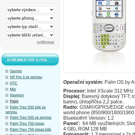
Garmin
HP Pre 3 ze servisu
Operační systém:
Palm OS by A
HTC
Mio
Procesor:
Intel XScale 312 MHz
Navigon
Displej:
Barevný dotykový TFT; roz
Palm
barev), úhlopříčka 2,2 palce.
Radio:
GSM®/GPRS/EDGE class 1
Palm Treo 500 bílé ze
servisu
world phone (850/900/1800/1900
Palm Treo 500 ze servisu
Bluetooth® Version: 1.2
Pameť:
64 MB využitelných; Slot
Palm Treo 750 repas
4 GB), ROM 128 MB
Palm Treo 750 repas bílé
Fotoaparát:
1.3 megapixel s 2x d