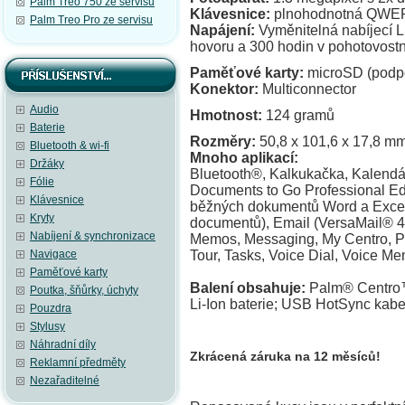
Palm Treo 750 ze servisu
Klávesnice:
plnohodnotná QW
Palm Treo Pro ze servisu
Napájení:
Vyměnitelná nabíjecí Li
hovoru a 300 hodin v pohotovost
Paměťové karty:
microSD (podp
Konektor:
Multiconnector
Audio
Hmotnost:
124 gramů
Baterie
Rozměry:
50,8 x 101,6 x 17,8 m
Bluetooth & wi-fi
Mnoho aplikací:
Držáky
Bluetooth®, Kalkukačka, Kalendář
Fólie
Documents to Go Professional Edit
Klávesnice
běžných dokumentů Word a Excel
Kryty
documentů), Email (VersaMail® 4
Nabíjení & synchronizace
Memos, Messaging, My Centro, P
Navigace
Tour, Tasks,
Voice Dial, Voice Me
Paměťové karty
Balení obsahuje:
Palm® Centro™
Poutka, šňůrky, úchyty
Li-Ion baterie; USB HotSync kabel
Pouzdra
Stylusy
Náhradní díly
Zkrácená záruka na 12 měsíců!
Reklamní předměty
Nezařaditelné