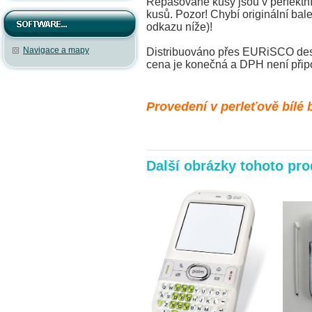
Repasované kusy jsou v perfektn
kusů. Pozor! Chybí originální bale
odkazu níže)!
Navigace a mapy
Distribuováno přes EURiSCO desig
cena je konečná a DPH není přip
Provedení v perleťově bílé 
Další obrázky tohoto pr