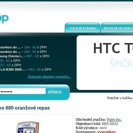
ásuvkou do ...
–
164,- Kč
s DPH
ásuvkou do ...
–
164,- Kč
s DPH
sung Omnia I...
–
867,- Kč
s DPH
08,- Kč
s DPH
437,- Kč
s DPH
LS-B300 3000 ...
–
652,- Kč
s DPH
Zobrazit všechny novinky...
přihlásit
Položek v košíku
eo 680 oranžové repas
Obchodní značka:
Palm Inc.
Objednací kód:
BBS.0832
Kód výrobce:
není
Dostupnost:
vyprodáno