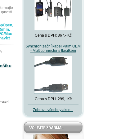
formujte
upnost!
opOpen,
3.5mm,
 PC/Mac
Cena s DPH: 867,- Kč
navíc!
Synchronizační kabel Palm OEM
- Multiconnector s tlačítkem
 %
košíku
Cena s DPH: 299,- Kč
chycení
Zobrazit všechny akce...