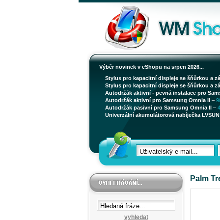
Výběr novinek v eShopu na srpen 2026...
Stylus pro kapacitní displeje se šňůrkou a z
Stylus pro kapacitní displeje se šňůrkou a z
Autodržák aktivní - pevná instalace pro Sam
Autodržák aktivní pro Samsung Omnia II
–
9
Autodržák pasivní pro Samsung Omnia II
–
Univerzální akumulátorová nabíječka LVSUN 
Palm Tr
vyhledat