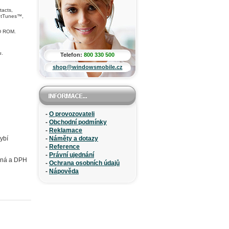
tacts,
etTunes™,
CD ROM.
u.
Telefon:
800 330 500
shop@windowsmobile.cz
-
O provozovateli
-
Obchodní podmínky
-
Reklamace
ybí
-
Náměty a dotazy
-
Reference
-
Právní ujednání
ečná a DPH
-
Ochrana osobních údajů
-
Nápověda