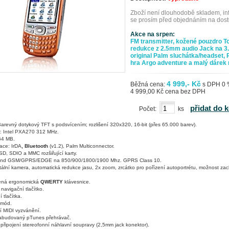
Zboží není dlouhodobě skladem, in
se prosím před objednáním na dost
Akce na srpen:
FM transmitter, kožené pouzdro T
redukce z 2.5mm audio Jack na 
original Palm sluchátka/headset,
hra Argo adventure a malý dárek 
4 999,- Kč
Běžná cena:
s DPH 0
4 999,00 Kč cena bez DPH
přidat do 
Počet:
ks
 Barevný dotykový TFT s podsvícením; rozlišení 320x320, 16-bit (přes 65.000 barev).
: Intel PXA270 312 MHz.
64 MB.
ace: IrDA
, Bluetooth
(v1.2), Palm Multiconnector.
 SD, SDIO a MMC rozšiřující karty.
nd GSM/GPRS/EDGE na 850/900/1800/1900 Mhz. GPRS Class 10.
tální kamera, automatická redukce jasu, 2x zoom, zrcátko pro pořízení autoportrétu, možnost za
ená ergonomická
QWERTY
klávesnice.
navigační tlačítko.
 tlačítka.
 mód.
í MIDI vyzvánění.
zabudovaný pTunes přehrávač.
připojení stereofonní náhlavní soupravy (2,5mm jack konektor).