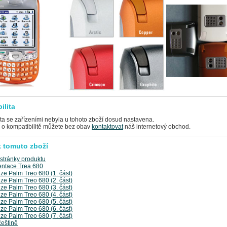
ilita
ta se zařízeními nebyla u tohoto zboží dosud nastavena.
í o kompatibilitě můžete bez obav
kontaktovat
náš internetový obchod.
 tomuto zboží
tránky produktu
entace Trea 680
e Palm Treo 680 (1. část)
e Palm Treo 680 (2. část)
e Palm Treo 680 (3. část)
e Palm Treo 680 (4. část)
e Palm Treo 680 (5. část)
e Palm Treo 680 (6. část)
e Palm Treo 680 (7. část)
češtině