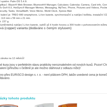
 systém: Palm OS 5.4.9.
likací: Blazer® Web Browser, Bluetooth® Manager, Calculator, Calendar, Camera, Card info, Con
o Go® 8.0, HotSync® Manager Memos, Messaging, MyTreo, Phone, Pictures and Videos, Pock
ecurity, Tasks, VersaMail®, Voice Memo, World Clock, Xpress Mail.
 balení je: TREO 680 smartphone, Li-Ion baterie, synchronizační a nabíjecí kolíbka, instalační 
: 113 mm x 59 mm x 21 mm.
: 157 g.
 Vyměnitelná nabíjecí Li-Ion baterie, vydrží až 4 hodin hovoru a 300 hodin v pohotovostním režim
vá (copper) varianta (dodáváno s černým stylusem)
 záruka na 12 měsíců!
 kusy jsou v perfektním stavu prakticky neroznatelném od nových kusů. Pozor! Ch
balení (příručku v češtině je ale možno stáhnout z odkazu níže)!
áno přes EURiSCO design s. r. o. - není plátcem DPH, takže uvedené cena je kon
ítáváno.
rázky tohoto produktu