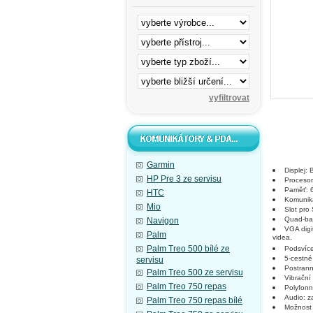
Garmin
Displej:
HP Pre 3 ze servisu
Procesor
Paměť: 
HTC
Komunik
Mio
Slot pro
Quad-ba
Navigon
VGA digi
Palm
videa.
Palm Treo 500 bílé ze
Podsvíc
5-cestné 
servisu
Postranní
Palm Treo 500 ze servisu
Vibrační
Palm Treo 750 repas
Polyfonn
Audio: 
Palm Treo 750 repas bílé
Možnost 