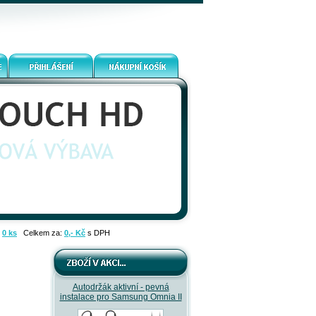
:
0 ks
Celkem za:
0,- Kč
s DPH
Autodržák aktivní - pevná
instalace pro Samsung Omnia II