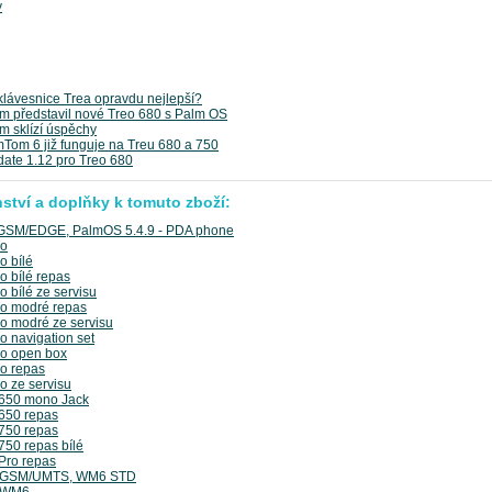
y
klávesnice Trea opravdu nejlepší?
m představil nové Treo 680 s Palm OS
m sklízí úspěchy
Tom 6 již funguje na Treu 680 a 750
ate 1.12 pro Treo 680
nství a doplňky k tomuto zboží:
SM/EDGE, PalmOS 5.4.9 - PDA phone
ro
o bílé
o bílé repas
 bílé ze servisu
o modré repas
o modré ze servisu
o navigation set
o open box
o repas
o ze servisu
 650 mono Jack
650 repas
750 repas
750 repas bílé
Pro repas
 GSM/UMTS, WM6 STD