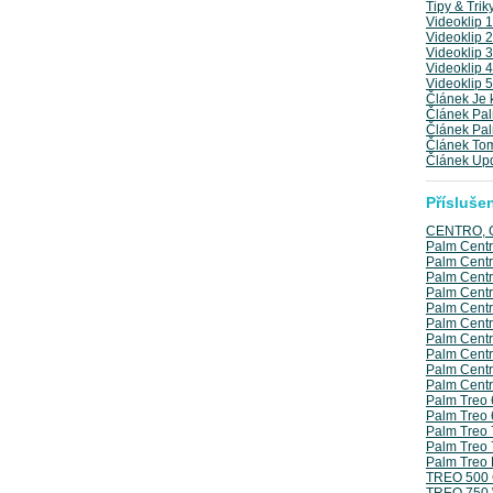
Tipy & Trik
Videoklip 1
Videoklip 2
Videoklip 3
Videoklip 4
Videoklip 5
Článek Je 
Článek Pal
Článek Pal
Článek Tom
Článek Upd
Přísluše
CENTRO, G
Palm Cent
Palm Centr
Palm Centr
Palm Centro
Palm Centr
Palm Centr
Palm Centr
Palm Centr
Palm Centr
Palm Centr
Palm Treo
Palm Treo 
Palm Treo 
Palm Treo 
Palm Treo 
TREO 500