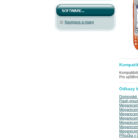
Navigace a mapy
Kompatib
Kompatibili
Pro ujištěn
Odkazy k
Domovské s
Flash prez
Megarecenz
Megarecenz
Megarecenz
Megarecenz
Megarecenz
Megarecenz
Megarecenz
Příručka v 