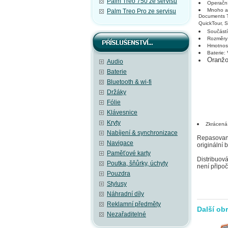
Palm Treo 750 ze servisu
Operační
Mnoho ap
Palm Treo Pro ze servisu
Documents T
QuickTour, S
Součástí
Rozměry
Hmotnost
Baterie:
Oranžo
Audio
Baterie
Bluetooth & wi-fi
Držáky
Fólie
Klávesnice
Kryty
Zkrácená
Nabíjení & synchronizace
Repasované
Navigace
originální 
Paměťové karty
Distribuov
Poutka, šňůrky, úchyty
není připoč
Pouzdra
Stylusy
Náhradní díly
Reklamní předměty
Další ob
Nezařaditelné