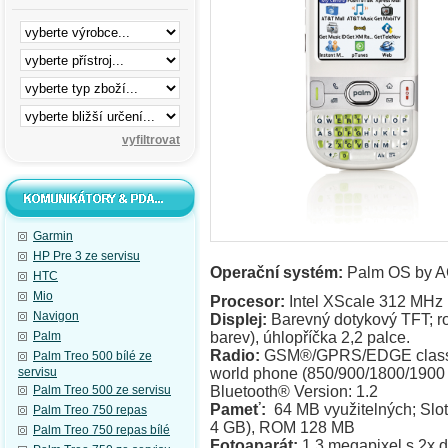
Garmin
HP Pre 3 ze servisu
Operační systém:
Palm OS by A
HTC
Mio
Procesor:
Intel XScale 312 MHz
Navigon
Displej:
Barevný dotykový TFT; roz
Palm
barev), úhlopříčka 2,2 palce.
Radio:
GSM®/GPRS/EDGE class 1
Palm Treo 500 bílé ze
servisu
world phone (850/900/1800/1900
Palm Treo 500 ze servisu
Bluetooth® Version: 1.2
Pameť:
64 MB využitelných; Slot
Palm Treo 750 repas
4 GB), ROM 128 MB
Palm Treo 750 repas bílé
Fotoaparát:
1.3 megapixel s 2x d