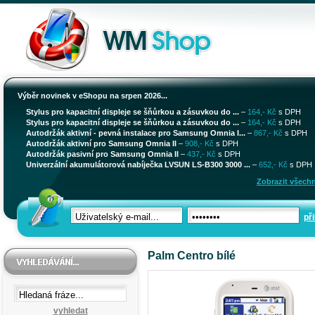
Výběr novinek v eShopu na srpen 2026...
Stylus pro kapacitní displeje se šňůrkou a zásuvkou do ...
–
164,- Kč
s DPH
Stylus pro kapacitní displeje se šňůrkou a zásuvkou do ...
–
164,- Kč
s DPH
Autodržák aktivní - pevná instalace pro Samsung Omnia I...
–
867,- Kč
s DPH
Autodržák aktivní pro Samsung Omnia II
–
908,- Kč
s DPH
Autodržák pasivní pro Samsung Omnia II
–
437,- Kč
s DPH
Univerzální akumulátorová nabíječka LVSUN LS-B300 3000 ...
–
652,- Kč
s DPH
Zobrazit všechn
při
Palm Centro bílé
vyhledat