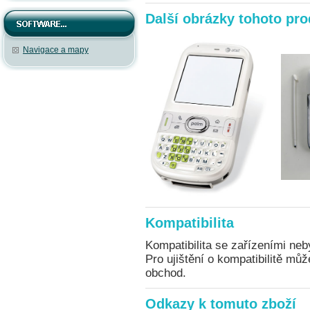
Další obrázky tohoto pr
Navigace a mapy
Kompatibilita
Kompatibilita se zařízeními neb
Pro ujištění o kompatibilitě mů
obchod.
Odkazy k tomuto zboží