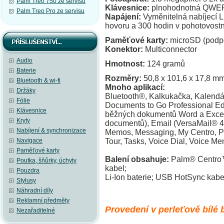
Palm Treo 750 ze servisu
Klávesnice:
plnohodnotná QW
Palm Treo Pro ze servisu
Napájení:
Vyměnitelná nabíjecí Li
hovoru a 300 hodin v pohotovost
Paměťové karty:
microSD (podp
Konektor:
Multiconnector
Audio
Hmotnost:
124 gramů
Baterie
Rozměry:
50,8 x 101,6 x 17,8 m
Bluetooth & wi-fi
Mnoho aplikací:
Držáky
Bluetooth®, Kalkukačka, Kalendář
Fólie
Documents to Go Professional Edit
Klávesnice
běžných dokumentů Word a Excel
Kryty
documentů), Email (VersaMail® 4
Nabíjení & synchronizace
Memos, Messaging, My Centro, P
Navigace
Tour, Tasks,
Voice Dial, Voice Me
Paměťové karty
Balení obsahuje:
Palm® Centro™ 
Poutka, šňůrky, úchyty
kabel;
Pouzdra
Li-Ion baterie; USB HotSync kabe
Stylusy
Náhradní díly
Reklamní předměty
Provedení v perleťově bílé 
Nezařaditelné