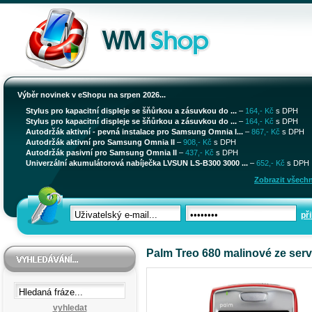
Výběr novinek v eShopu na srpen 2026...
Stylus pro kapacitní displeje se šňůrkou a zásuvkou do ...
–
164,- Kč
s DPH
Stylus pro kapacitní displeje se šňůrkou a zásuvkou do ...
–
164,- Kč
s DPH
Autodržák aktivní - pevná instalace pro Samsung Omnia I...
–
867,- Kč
s DPH
Autodržák aktivní pro Samsung Omnia II
–
908,- Kč
s DPH
Autodržák pasivní pro Samsung Omnia II
–
437,- Kč
s DPH
Univerzální akumulátorová nabíječka LVSUN LS-B300 3000 ...
–
652,- Kč
s DPH
Zobrazit všechn
při
Palm Treo 680 malinové ze serv
vyhledat