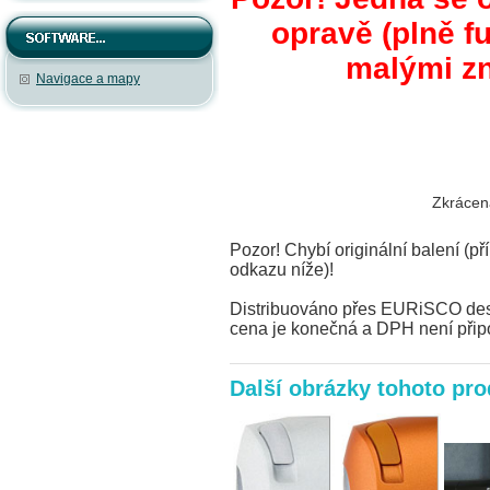
opravě (plně f
malými zn
Navigace a mapy
Zkrácen
Pozor! Chybí originální balení (př
odkazu níže)!
Distribuováno přes EURiSCO desig
cena je konečná a DPH není přip
Další obrázky tohoto pr