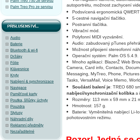
Palm Treo 750 ze servisu
autoportrétu, možnost zachycení vid
Palm Treo Pro ze servisu
Podsvícená ergonomická QWERTY
5-cestné navigační tlačítko.
Postranní tlačítka.
Vibrační mód.
Polyfonní MIDI vyzvánění.
Audio
Audio: zabudovaný pTunes přehrá
Baterie
Možnost připojení stereofonní náh
Bluetooth & wi-fi
Operační systém: Palm OS 5.4.9.
Držáky
Mnoho aplikací: BlazerŽ Web Brow
Fólie
Camera, Card info, Contacts, Docu
Klávesnice
Messaging, MyTreo, Phone, Pictures
Kryty
Tasks, VersaMail, Voice Memo, World
Nabíjení & synchronizace
Součástí balení je
: TREO 680 sma
Navigace
nabíjecí/synchronizační kolíbka
a 
Paměťové karty
Rozměry: 113 mm x 59 mm x 21 
Poutka, šňůrky, úchyty
Hmotnost: 157 g.
Pouzdra
Baterie: Vyměnitelná nabíjecí Li-I
Stylusy
pohotovostním režimu.
Náhradní díly
Reklamní předměty
Nezařaditelné
Pozor! Jedná se o 