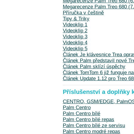
Megarecenze Palm Treo 680 (6.
Megarecenze Palm Treo 680 (7.
Příručka v češtině
Tipy & Triky
Videoklip 1
Videoklip 2
Videoklip 3
Videoklip 4
Videoklip 5
Článek Je klávesnice Trea opra
Článek Palm představil nové T
Článek Palm sklízí úspěchy
Článek TomTom 6 již funguje na
Článek Update 1.12 pro Treo 6
Příslušenství a doplňky 
CENTRO, GSM/EDGE, PalmOS 5
Palm Centro
Palm Centro bílé
Palm Centro bílé repas
Palm Centro bílé ze servisu
Palm Centro modré repas