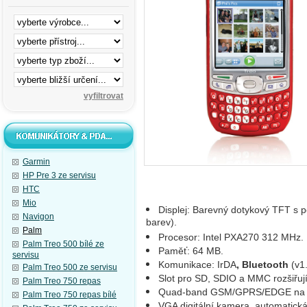
Garmin
HP Pre 3 ze servisu
HTC
Mio
Displej: Barevný dotykový TFT s p
Navigon
barev).
Palm
Procesor: Intel PXA270 312 MHz.
Palm Treo 500 bílé ze
Paměť: 64 MB.
servisu
Komunikace: IrDA
, Bluetooth
(v1.
Palm Treo 500 ze servisu
Slot pro SD, SDIO a MMC rozšiřujíc
Palm Treo 750 repas
Quad-band GSM/GPRS/EDGE na 8
Palm Treo 750 repas bílé
VGA digitální kamera, automatická