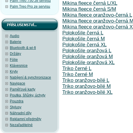
Palm Treo 750 ze servisu
Mikina fleece černá L/XL
Palm Treo Pro ze servisu
Mikina fleece černá S/M
Mikina fleece oranžovo-černá L
Mikina fleece oranžovo-černá 
Mikina fleece oranžovo-černá 
Polokošile černá L
Audio
Polokošile černá M
Baterie
Polokošile černá XL
Bluetooth & wi-fi
Polokošile oranžová L
Držáky
Polokošile oranžová M
Fólie
Polokošile oranžová XL
Klávesnice
Triko černé L
Kryty
Triko černé M
Nabíjení & synchronizace
Triko oranžovo-bílé L
Navigace
Triko oranžovo-bílé M
Paměťové karty
Triko oranžovo-bílé XL
Poutka, šňůrky, úchyty
Pouzdra
Stylusy
Náhradní díly
Reklamní předměty
Nezařaditelné