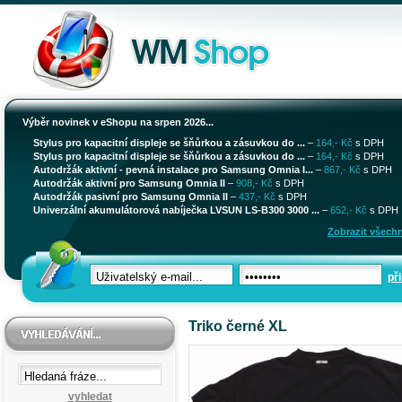
Výběr novinek v eShopu na srpen 2026...
Stylus pro kapacitní displeje se šňůrkou a zásuvkou do ...
–
164,- Kč
s DPH
Stylus pro kapacitní displeje se šňůrkou a zásuvkou do ...
–
164,- Kč
s DPH
Autodržák aktivní - pevná instalace pro Samsung Omnia I...
–
867,- Kč
s DPH
Autodržák aktivní pro Samsung Omnia II
–
908,- Kč
s DPH
Autodržák pasivní pro Samsung Omnia II
–
437,- Kč
s DPH
Univerzální akumulátorová nabíječka LVSUN LS-B300 3000 ...
–
652,- Kč
s DPH
Zobrazit všechn
při
Triko černé XL
vyhledat