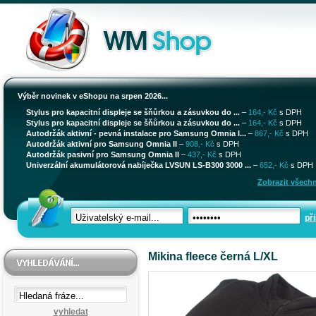
Výběr novinek v eShopu na srpen 2026...
Stylus pro kapacitní displeje se šňůrkou a zásuvkou do ...
–
164,- Kč
s DPH
Stylus pro kapacitní displeje se šňůrkou a zásuvkou do ...
–
164,- Kč
s DPH
Autodržák aktivní - pevná instalace pro Samsung Omnia I...
–
867,- Kč
s DPH
Autodržák aktivní pro Samsung Omnia II
–
908,- Kč
s DPH
Autodržák pasivní pro Samsung Omnia II
–
437,- Kč
s DPH
Univerzální akumulátorová nabíječka LVSUN LS-B300 3000 ...
–
652,- Kč
s DPH
Zobrazit všechn
při
Mikina fleece černá L/XL
vyhledat