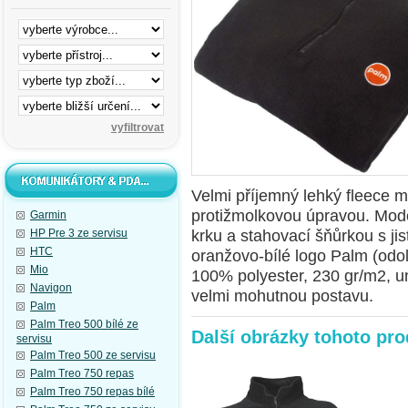
Velmi příjemný lehký fleece m
protižmolkovou úpravou. Mode
Garmin
krku a stahovací šňůrkou s j
HP Pre 3 ze servisu
HTC
oranžovo-bílé logo Palm (odol
Mio
100% polyester, 230 gr/m2, un
Navigon
velmi mohutnou postavu.
Palm
Palm Treo 500 bílé ze
Další obrázky tohoto pr
servisu
Palm Treo 500 ze servisu
Palm Treo 750 repas
Palm Treo 750 repas bílé