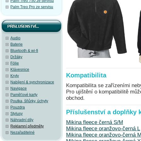
Palm Treo 750 ze servisu
Palm Treo Pro ze servisu
Audio
Baterie
Bluetooth & wi-fi
Držáky
Fólie
Klávesnice
Kompatibilita
Kryty
Nabíjení & synchronizace
Kompatibilita se zařízeními neb
Navigace
Pro ujištění o kompatibilitě mů
Paměťové karty
obchod.
Poutka, šňůrky, úchyty
Pouzdra
Příslušenství a doplňky 
Stylusy
Náhradní díly
Mikina fleece černá S/M
Reklamní předměty
Mikina fleece oranžovo-černá L
Nezařaditelné
Mikina fleece oranžovo-černá 