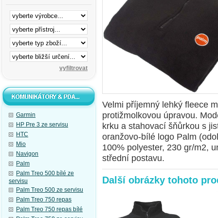
Velmi příjemný lehký fleece m
protižmolkovou úpravou. Mod
Garmin
krku a stahovací šňůrkou s j
HP Pre 3 ze servisu
HTC
oranžovo-bílé logo Palm (odol
Mio
100% polyester, 230 gr/m2, un
Navigon
střední postavu.
Palm
Palm Treo 500 bílé ze
Další obrázky tohoto pr
servisu
Palm Treo 500 ze servisu
Palm Treo 750 repas
Palm Treo 750 repas bílé