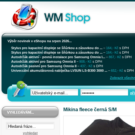
Výběr novinek v eShopu na srpen 2026...
Stylus pro kapacitní displeje se šňůrkou a zásuvkou do ...
–
164,- Kč
s DPH
Stylus pro kapacitní displeje se šňůrkou a zásuvkou do ...
–
164,- Kč
s DPH
Autodržák aktivní - pevná instalace pro Samsung Omnia I...
–
867,- Kč
s DPH
Autodržák aktivní pro Samsung Omnia II
–
908,- Kč
s DPH
Autodržák pasivní pro Samsung Omnia II
–
437,- Kč
s DPH
Univerzální akumulátorová nabíječka LVSUN LS-B300 3000 ...
–
652,- Kč
s DPH
Zobrazit všechn
při
Mikina fleece černá S/M
vyhledat