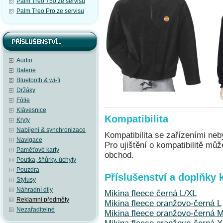
Palm Treo 750 ze servisu
Palm Treo Pro ze servisu
Audio
Baterie
Bluetooth & wi-fi
Držáky
Fólie
Klávesnice
Kompatibilita
Kryty
Nabíjení & synchronizace
Kompatibilita se zařízeními neb
Navigace
Pro ujištění o kompatibilitě mů
Paměťové karty
obchod.
Poutka, šňůrky, úchyty
Pouzdra
Příslušenství a doplňky 
Stylusy
Náhradní díly
Mikina fleece černá L/XL
Reklamní předměty
Mikina fleece oranžovo-černá L
Nezařaditelné
Mikina fleece oranžovo-černá 