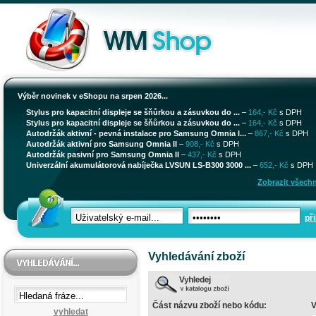
Výběr novinek v eShopu na srpen 2026...
Stylus pro kapacitní displeje se šňůrkou a zásuvkou do ...
–
164,- Kč
s DPH
Stylus pro kapacitní displeje se šňůrkou a zásuvkou do ...
–
164,- Kč
s DPH
Autodržák aktivní - pevná instalace pro Samsung Omnia I...
–
867,- Kč
s DPH
Autodržák aktivní pro Samsung Omnia II
–
908,- Kč
s DPH
Autodržák pasivní pro Samsung Omnia II
–
437,- Kč
s DPH
Univerzální akumulátorová nabíječka LVSUN LS-B300 3000 ...
–
652,- Kč
s DPH
Zobrazit všechn
při
Vyhledávání zboží
Část názvu zboží nebo kódu:
V
vyhledat