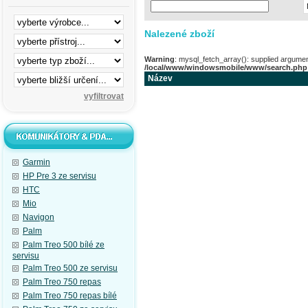
Nalezené zboží
Warning
: mysql_fetch_array(): supplied argumen
/local/www/windowsmobile/www/search.php
Název
Garmin
HP Pre 3 ze servisu
HTC
Mio
Navigon
Palm
Palm Treo 500 bílé ze
servisu
Palm Treo 500 ze servisu
Palm Treo 750 repas
Palm Treo 750 repas bílé