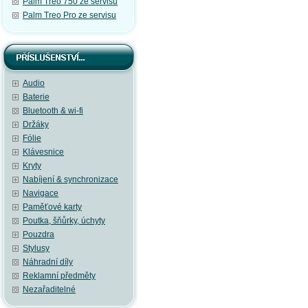
Palm Treo 750 ze servisu
Palm Treo Pro ze servisu
Audio
Baterie
Bluetooth & wi-fi
Držáky
Fólie
Klávesnice
Kryty
Nabíjení & synchronizace
Navigace
Paměťové karty
Poutka, šňůrky, úchyty
Pouzdra
Stylusy
Náhradní díly
Reklamní předměty
Nezařaditelné