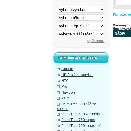
Nalezené
Warning
: m
/local/www
Název
Garmin
HP Pre 3 ze servisu
HTC
Mio
Navigon
Palm
Palm Treo 500 bílé ze
servisu
Palm Treo 500 ze servisu
Palm Treo 750 repas
Palm Treo 750 repas bílé