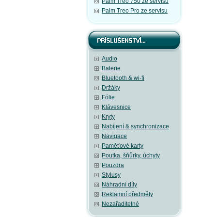
Palm Treo 750 ze servisu
Palm Treo Pro ze servisu
Audio
Baterie
Bluetooth & wi-fi
Držáky
Fólie
Klávesnice
Kryty
Nabíjení & synchronizace
Navigace
Paměťové karty
Poutka, šňůrky, úchyty
Pouzdra
Stylusy
Náhradní díly
Reklamní předměty
Nezařaditelné