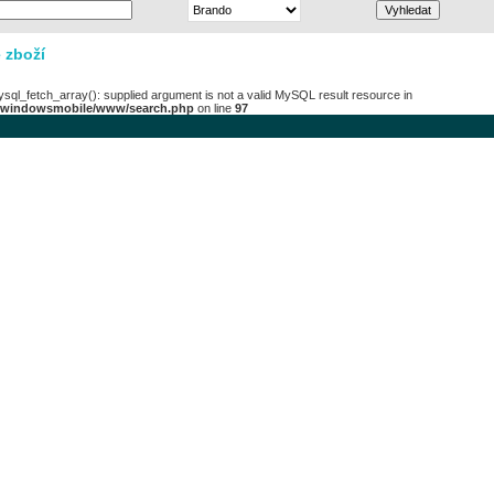
 zboží
ysql_fetch_array(): supplied argument is not a valid MySQL result resource in
/windowsmobile/www/search.php
on line
97