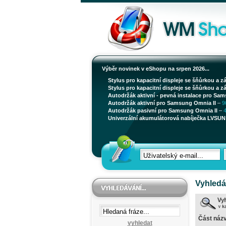
Výběr novinek v eShopu na srpen 2026...
Stylus pro kapacitní displeje se šňůrkou a z
Stylus pro kapacitní displeje se šňůrkou a z
Autodržák aktivní - pevná instalace pro Sam
Autodržák aktivní pro Samsung Omnia II
–
9
Autodržák pasivní pro Samsung Omnia II
–
Univerzální akumulátorová nabíječka LVSUN 
Vyhledá
Část názv
vyhledat