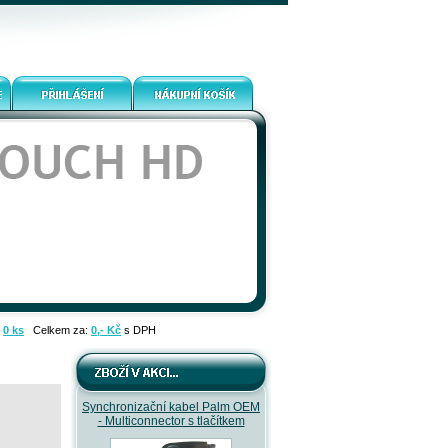
:
0 ks
Celkem za:
0,- Kč
s DPH
Synchronizační kabel Palm OEM
- Multiconnector s tlačítkem