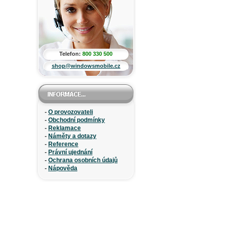
Telefon:
800 330 500
shop@windowsmobile.cz
-
O provozovateli
-
Obchodní podmínky
-
Reklamace
-
Náměty a dotazy
-
Reference
-
Právní ujednání
-
Ochrana osobních údajů
-
Nápověda