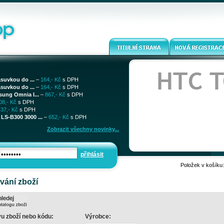
ásuvkou do ...
–
164,- Kč
s DPH
ásuvkou do ...
–
164,- Kč
s DPH
sung Omnia I...
–
867,- Kč
s DPH
08,- Kč
s DPH
437,- Kč
s DPH
LS-B300 3000 ...
–
652,- Kč
s DPH
Zobrazit všechny novinky...
přihlásit
Položek v košíku
vání zboží
u zboží nebo kódu:
Výrobce: