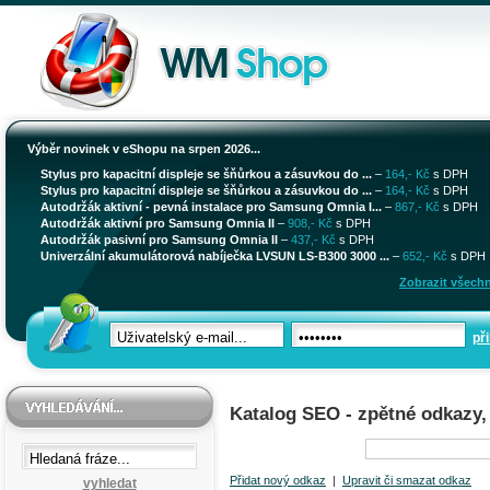
Výběr novinek v eShopu na srpen 2026...
Stylus pro kapacitní displeje se šňůrkou a zásuvkou do ...
–
164,- Kč
s DPH
Stylus pro kapacitní displeje se šňůrkou a zásuvkou do ...
–
164,- Kč
s DPH
Autodržák aktivní - pevná instalace pro Samsung Omnia I...
–
867,- Kč
s DPH
Autodržák aktivní pro Samsung Omnia II
–
908,- Kč
s DPH
Autodržák pasivní pro Samsung Omnia II
–
437,- Kč
s DPH
Univerzální akumulátorová nabíječka LVSUN LS-B300 3000 ...
–
652,- Kč
s DPH
Zobrazit všechn
při
Katalog SEO - zpětné odkazy,
Přidat nový odkaz
|
Upravit či smazat odkaz
vyhledat