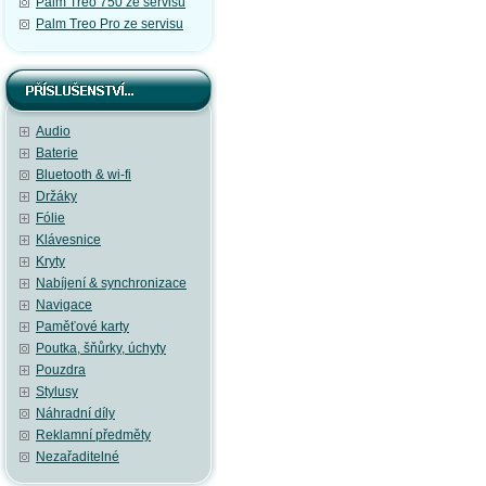
Palm Treo 750 ze servisu
Palm Treo Pro ze servisu
Audio
Baterie
Bluetooth & wi-fi
Držáky
Fólie
Klávesnice
Kryty
Nabíjení & synchronizace
Navigace
Paměťové karty
Poutka, šňůrky, úchyty
Pouzdra
Stylusy
Náhradní díly
Reklamní předměty
Nezařaditelné