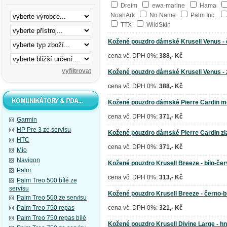
Dreim
ewa-marine
Hama
NoahArk
No Name
Palm Inc.
TTX
WildSkin
Kožené pouzdro dámské Krusell Venus -
cena vč. DPH 0%:
388,- Kč
Kožené pouzdro dámské Krusell Venus - 
cena vč. DPH 0%:
388,- Kč
Kožené pouzdro dámské Pierre Cardin m
cena vč. DPH 0%:
371,- Kč
Garmin
HP Pre 3 ze servisu
Kožené pouzdro dámské Pierre Cardin zl
HTC
cena vč. DPH 0%:
371,- Kč
Mio
Navigon
Kožené pouzdro Krusell Breeze - bílo-če
Palm
cena vč. DPH 0%:
313,- Kč
Palm Treo 500 bílé ze
servisu
Kožené pouzdro Krusell Breeze - černo-b
Palm Treo 500 ze servisu
Palm Treo 750 repas
cena vč. DPH 0%:
321,- Kč
Palm Treo 750 repas bílé
Kožené pouzdro Krusell Divine Large - h