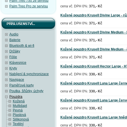
Palm Treo 750 ze servisu
Palm Treo Pro ze servisu
cena vč. DPH 0%:
371,- Kč
Kožené pouzdro Krusell Divine Large - r
cena vč. DPH 0%:
371,- Kč
Kožené pouzdro Krusell Divine Medium - 
Audio
Baterie
cena vč. DPH 0%:
371,- Kč
Bluetooth & wi-fi
Kožené pouzdro Krusell Divine Medium -
Držáky
Fólie
cena vč. DPH 0%:
371,- Kč
Klávesnice
Kožené pouzdro Krusell Hector Large - H
Kryty
Nabíjení & synchronizace
cena vč. DPH 0%:
330,- Kč
Navigace
Kožené pouzdro Krusell Luna Large čern
Paměťové karty
Poutka, šňůrky, úchyty
cena vč. DPH 0%:
330,- Kč
Pouzdra
Kožené pouzdro Krusell Luna Large červ
Kožená
Multidapt
cena vč. DPH 0%:
330,- Kč
Pevná
Plastová
Kožené pouzdro Krusell Luna Large hněd
Silikonová
Textilní
cena vč. DPH 0%:
330,- Kč