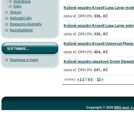
Vodotěsná
Klipy
Kožené pouzdro Krusell Luna Large mod
Stylusy
cena vč. DPH 0%:
330,- Kč
Náhradní díly
Reklamní předměty
Kožené pouzdro Krusell Luna Large zele
Nezařaditelné
cena vč. DPH 0%:
330,- Kč
Kožené pouzdro Krusell Universal Phone
cena vč. DPH 0%:
404,- Kč
Navigace a mapy
Kožené pouzdro opaskové Dreim Elegant
cena vč. DPH 0%:
247,- Kč
stránky:
<
1
2
3
4
5
...
12
>
Copyright © 2026
BBS spol. s r