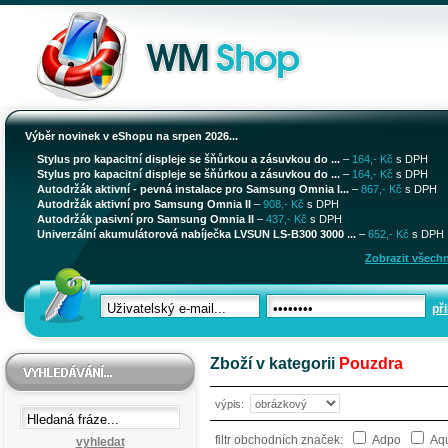
Výběr novinek v eShopu na srpen 2026...
Stylus pro kapacitní displeje se šňůrkou a zásuvkou do ...
–
164,- Kč
s DPH
Stylus pro kapacitní displeje se šňůrkou a zásuvkou do ...
–
164,- Kč
s DPH
Autodržák aktivní - pevná instalace pro Samsung Omnia I...
–
867,- Kč
s DPH
Autodržák aktivní pro Samsung Omnia II
–
908,- Kč
s DPH
Autodržák pasivní pro Samsung Omnia II
–
437,- Kč
s DPH
Univerzální akumulátorová nabíječka LVSUN LS-B300 3000 ...
–
652,- Kč
s DPH
Zobrazit všechn
při
Zboží v kategorii
Pouzdra
výpis:
filtr obchodních značek:
Adpo
Aq
vyhledat