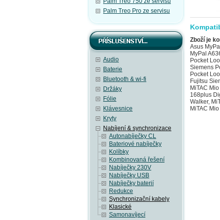
Palm Treo 750 ze servisu
Palm Treo Pro ze servisu
Kompatib
Zboží je ko
Asus MyPal
MyPal A636
Audio
Pocket Loo
Siemens Po
Baterie
Pocket Loo
Bluetooth & wi-fi
Fujitsu Si
MiTAC Mio 
Držáky
168plus Di
Fólie
Walker, Mi
Klávesnice
MiTAC Mio 
Kryty
Nabíjení & synchronizace
Autonabíječky CL
Bateriové nabíječky
Kolíbky
Kombinovaná řešení
Nabíječky 230V
Nabíječky USB
Nabíječky baterií
Redukce
Synchronizační kabely
Klasické
Samonavíjecí