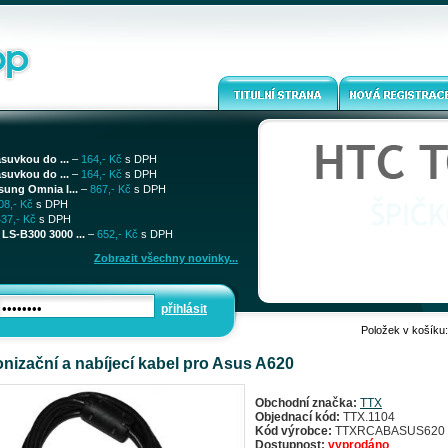
ásuvkou do ...
–
164,- Kč
s DPH
ásuvkou do ...
–
164,- Kč
s DPH
sung Omnia I...
–
867,- Kč
s DPH
08,- Kč
s DPH
437,- Kč
s DPH
LS-B300 3000 ...
–
652,- Kč
s DPH
Zobrazit všechny novinky...
přihlásit
Položek v košíku
nizační a nabíjecí kabel pro Asus A620
Obchodní značka:
TTX
Objednací kód:
TTX.1104
Kód výrobce:
TTXRCABASUS620
Dostupnost:
vyprodáno