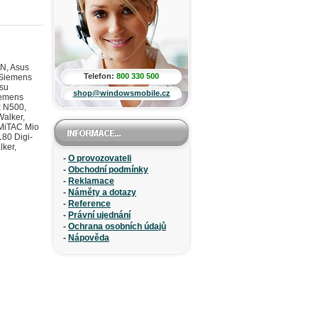
N, Asus
Telefon:
800 330 500
 Siemens
tsu
shop@windowsmobile.cz
iemens
x N500,
Walker,
 MiTAC Mio
80 Digi-
lker,
-
O provozovateli
-
Obchodní podmínky
-
Reklamace
-
Náměty a dotazy
-
Reference
-
Právní ujednání
-
Ochrana osobních údajů
-
Nápověda