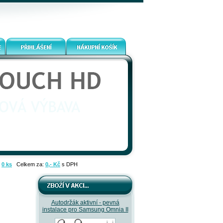
:
0 ks
Celkem za:
0,- Kč
s DPH
Autodržák aktivní - pevná
instalace pro Samsung Omnia II