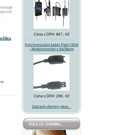
formujte
upnost!
Cena s DPH: 867,- Kč
košíku
Synchronizační kabel Palm OEM
- Multiconnector s tlačítkem
ho
Cena s DPH: 299,- Kč
Zobrazit všechny akce...