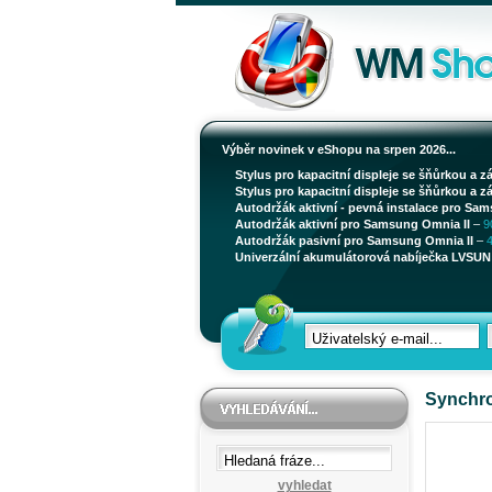
Výběr novinek v eShopu na srpen 2026...
Stylus pro kapacitní displeje se šňůrkou a z
Stylus pro kapacitní displeje se šňůrkou a z
Autodržák aktivní - pevná instalace pro Sam
Autodržák aktivní pro Samsung Omnia II
–
9
Autodržák pasivní pro Samsung Omnia II
–
Univerzální akumulátorová nabíječka LVSUN 
Synchro
vyhledat