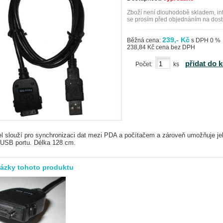
Zboží není dlouhodobě skladem, in
se prosím před objednáním na dost
239,- Kč
Běžná cena:
s DPH 0 %
238,84 Kč cena bez DPH
přidat do 
Počet:
ks
el slouží pro synchronizaci dat mezi PDA a počítačem a zároveň umožňuje je
 USB portu. Délka 128 cm.
rázky tohoto produktu