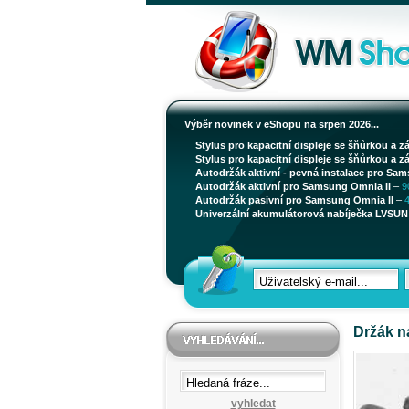
Výběr novinek v eShopu na srpen 2026...
Stylus pro kapacitní displeje se šňůrkou a z
Stylus pro kapacitní displeje se šňůrkou a z
Autodržák aktivní - pevná instalace pro Sam
Autodržák aktivní pro Samsung Omnia II
–
9
Autodržák pasivní pro Samsung Omnia II
–
Univerzální akumulátorová nabíječka LVSUN 
Držák n
vyhledat