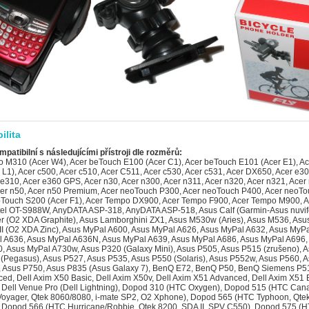
ilita
mpatibilní s následujícími přístroji dle rozměrů:
5, Asus P750, Asus P835 (Asus Galaxy 7), BenQ E72, BenQ P50, BenQ Siemens P51, Dell Axim X50 Advanced, Dell Axim X50 Basic, Dell Axim X50v, Dell Axim X51 Advanced, Dell Axim X51 Basic, Dell Axim X51v, Dell Venue Pro (Dell Lightning), Dopod 310 (HTC Oxygen), Dopod 515 (HTC Canary), Dopod 535 (HTC Voyager, Qtek 8060/8080, i-mate SP2, O2 Xphone), Dopod 565 (HTC Typhoon, Qtek 8010, i-mate SP3), Dopod 566 (HTC Hurricane/Robbie, Qtek 8200, SDA II, SPV C550), Dopod 575 (HTC Feeler, Qtek 8020, i-mate SP3i, O2 Xphone II), Dopod 577W (HTC Tornado Noble, i-mate SP5, O2 XDA Orion/IQ), Dopod 585 (HTC Amadeus, O2 Xphone IIm, T-Mobile SDA Music), Dopod 586 (HTC Hurricane/Robbie, Qtek 8200, SDA II, SPV C550), Dopod 586W (HTC Tornado Tempo, Qtek 8300, i-mate SP5m, T-Mobile SDA US), Dopod 686 (HTC Wallaby, Qtek 1010/1020, T-Mobile MDA, O2 XDA), Dopod 696 (HTC Himalaya, i-mate Pocket PC Phone Edition, Qtek 2020/2060, O2 XDA II, T-Mobile MDA II, Orang, Dopod 696i (HTC Himalaya, i-mate Pocket PC Phone Edition, Qtek 2020/2060, O2 XDA II, T-Mobile MDA II, Oran, Dopod 699 (HTC Alpine, Qtek 2020i, i-mate PDA2 Pocket PC, O2 XDA IIi), Dopod 700 (HTC Blue Angel, T-Mobile MDA III, Qtek 9090, i-mate PDA2k, O2 XDA III, XDA IIs), Dopod 710/StrTrk S300 (HTC StarTrek 160, Qtek 8500), Dopod 818 (HTC Magician, Qtek S100/S110, O2 XDA II mini/mini Black, MDA Compact, i-mate New JAM/JAM Limit, Dopod 818 Pro (HTC Prophet, i-mate JAMin, Qtek S200, O2 XDA Neo), Dopod 828+ (HTC Magician Refresh), Dopod 830 (HTC Prophet, Qtek S200, i-mate JAMin, O2 XDA Neo), Dopod 838 (HTC Wizard 110, Qtek A9100), Dopod 838 Pro (HTC Hermes 100, O2 XDA Trion), Dopod C500 (HTC Vox), Dopod C720W (HTC Excalibur 100, XDA Cosmo), Dopod C800 (HTC Herald 100, O2 XDA Terra), Dopod C858 (HTC Herald 100, O2 XDA Terra), Dopod CHT 9000 (HTC Hermes 200), Dopod CHT 9100 (HTC Trinity 100), Dopod CHT 9110 (HTC Trinity 100), Dopod D600 (HTC Gene 100/P3400), Dopod D802 (HTC Love), Dopod D810 (HTC Trinity 100, Dopod CHT 9100, Qtek P3600), Dopod D818c (HTC Wave), Dopod E616 (HTC Panda), Dopod M700 (HTC Love), Dopod P100 (HTC Galaxy 100, Qtek G100, i-mate PDA-N), Dopod P800 (HTC Artemis 110), Dopod P800W (HTC Artemis 100, Qtek G200, MDA Compact III, Orange SPV M650), Dopod P860 (HTC Touch Cruise/Polaris 100), Dopod S1 (HTC Elfin 100), Dopod S1 - Enhanced Version (HTC Elfin 100), Dopod S900c, Dopod T5399 (HTC Twin 10000), Dopod T5588 (HTC HengShan), Dopod T8388 (HTC Qilin), Dopod Touch Cruise T4288 (HTC Iolite), Dopod Touch Diamond 2 (HTC Topaz), Dopod Touch T3238 (HTC Jade 100/Touch 3G), Dopod Touch Viva T2222 (HTC Opal 100), E-TEN Glofiish DX900, E-TEN Glofiish M700, E-TEN Glofiish M750, E-TEN Glofiish M800, E-TEN Glofiish M810, E-TEN Glofiish V900, E-TEN Glofiish X500, E-TEN Glofiish X500+, E-TEN Glofiish X600, E-TEN Glofiish X610, E-TEN Glofiish X650, E-TEN Glofiish X800, E-TEN Glofiish X900, E-TEN InfoTouch G500, E-TEN InfoTouch G500+, E-TEN InfoTouch M500 (TORQ P100), E-TEN InfoTouch M550, E-TEN InfoTouch M600, E-TEN InfoTouch M600+, E-TEN InfoTouch P300, E-TEN InfoTouch P300B, Fujitsu Siemens Loox V70, Fujitsu Siemens Pocket Loox 410, Fujitsu Siemens Pocket Loox 420, Fujitsu Siemens Pocket Loox 710 (HTC Bali), Fujitsu Siemens Pocket Loox 718 (HTC Bali), Fujitsu Siemens Pocket Loox 720 (HTC Bali), Fujitsu Siemens Pocket Loox C550, Fujitsu Siemens Pocket Loox N100, Fujitsu Siemens Pocket Loox N110, Fujitsu Siemens Pocket Loox N500, Fujitsu Siemens Pocket Loox N520, Fujitsu Siemens Pocket Loox N560, Fujitsu Siemens Pocket Loox T810, Fujitsu Siemens Pocket Loox T830, Fujitsu Siemens RPDA N560c, Fujitsu Siemens RPDA N560e, Fujitsu Siemens RPDA N560p, Garmin iQue 3000, Garmin iQue 3200, Garmin iQue 3600, Garmin iQue 3600a, Garmin iQue M5, Garmin Nüvi 200, Garmin Nüvi 200W, Garmin Nüvi 205, Garmin Nüvi 205W, Garmin Nüvi 205WT, Garmin Nüvi 215, Garmin Nüvi 215T, Garmin Nüvi 250, Garmin Nüvi 250W, Garmin Nüvi 255, Garmin Nüvi 255T, Garmin Nüvi 255W, Garmin Nüvi 255WT, Garmin Nüvi 260, Garmin Nüvi 260W, Garmin Nüvi 265, Garmin Nüvi 265T, Garmin Nüvi 265W, Garmin Nüvi 265WT, Garmin Nüvi 270, Garmin Nüvi 275T, Garmin Nüvi 300, Garmin Nüvi 300T, Garmin Nüvi 310, Garmin Nüvi 310T, Garmin Nüvi 350, Garmin Nüvi 360, Garmin Nüvi 360T, Garmin Nüvi 370, Garmin Nüvi 600, Garmin Nüvi 610, Garmin Nüvi 650, Garmin Nüvi 660, Garmin Nüvi 660T, Garmin Nüvi 670, Garmin Nüvi 670T, Garmin Nüvi 680, Garmin-Asus nuvifone G60 (Asus Calf), Garmin-Asus nuvifone M10, Garmin-Asus nuvifone M10 NA, Garmin-Asus nuvifone M20 4GB, Gigabyte g-Smart, Gigabyte g-Smart i, Gigabyte g-Smart i+, Gigabyte g-Smart i120, Gigabyte g-Smart i128, Gigabyte g-Smart i300, Gigabyte GSmart i350, Gigabyte GSmart MS800, Gigabyte GSmart MS802, Gigabyte GSmart MS804 (Gigabyte Helen, O2 XDA Denim), Gigabyte GSmart MS808, Gigabyte GSmart MS820, Gigabyte GSmart MW700, Gigabyte GSmart MW702, Gigabyte GSmart MW998, Gigabyte GSmart q60, Gigabyte GSmart S1200, Gigabyte GSmart S1205, Gigabyte GSmart S1205 Cougar, Gigabyte GSmart t600, GSPDA Onyx, GSPDA Xplore G18 (Zircon), GSPDA Xplore G88, GSPDA Xplore M28, GSPDA Xplore M68 (Hagenuk S200), GSPDA Xplore M70, GSPDA Xplore M70S, GSPDA Xplore M98, Handspring Treo 180, Handspring Treo 180g, Handspring Treo 270, Handspring Treo 300, Handspring Treo 600, Handspring Treo 610, Handspring Treo 90, HP iPAQ 110, HP iPAQ 111, HP iPAQ 112, HP iPAQ 116, HP iPAQ 200, HP iPAQ 210, HP iPAQ 211, HP iPAQ 212, HP iPAQ 214, HP iPAQ 500, HP iPAQ 510, HP iPAQ 512, HP iPAQ 514, HP iPAQ 518, HP iPAQ 600, HP iPAQ 610, HP iPAQ 610c, HP iPAQ 612, HP iPAQ 612c, HP iPAQ 614, HP iPAQ 614c, HP iPAQ 900, HP iPAQ 910, HP iPAQ 910c, HP iPAQ 912, HP iPAQ 912c, HP iPAQ 914, HP iPAQ 914c, HP iPAQ Data Messenger, HP iPAQ h1910, HP iPAQ h1915, HP iPAQ h1930, HP iPAQ h1935, HP iPAQ h1937, HP iPAQ h1940, HP iPAQ h1945, HP iPAQ h1950, HP iPAQ h4150, HP iPAQ h4155, HP iPAQ h4315, HP iPAQ h4350 (HTC Dextrous), HP iPAQ h4355 (HTC Dextrous), HP iPAQ h6310, HP iPAQ h6315, HP iPAQ h6320, HP iPAQ h6325, HP iPAQ h6340, HP iPAQ h6345, HP iPAQ h6365, HP iPAQ hw6510 (HTC Beetles), HP iPAQ hw6515 (HTC Beetles), HP iPAQ hw6715, HP iPAQ hw6910 (HTC Sable), HP iPAQ hw6915 (HTC Sable), HP iPAQ hw6920 (HTC Sable), HP iPAQ hw6925 (HTC Sable), HP iPAQ hw6940 (HTC Sable), HP iPAQ hw6945 (HTC Sable), HP iPAQ hw6950, HP iPAQ hw6960, HP iPAQ hw6965 (HTC Sable), HP iPAQ K3 Glisten (Pegatron Obsidian), HP iPAQ rw6100, HP iPAQ rw6812, HP iPAQ rw6815, HP iPAQ rw6818, HP iPAQ rw6828, HP iPAQ rx1950, HP iPAQ rx1955, HP iPAQ rx3115, HP iPAQ rx3415, HP iPAQ rx3417, HP iPAQ rx3715, HP iPAQ rx4240, HP iPAQ rx4540, HP iPAQ rz1710, HP iPAQ rz1715, HP iPAQ rz1717, HP iPAQ Voice Messenger (HP Silver), HP Pre 3, HP Veer, HTC 7 Mozart T8698 (HTC Mozart), HTC 7 Pro, HTC 7 Surround T8788 (HTC Mondrian), HTC 7 Trophy T8686 (HTC Spark), HTC Alpine (Qtek 2020i, Dopod 699, i-mate PDA2 Pocket PC, O2 XDA IIi), HTC Amadeus (Dopod 585, O2 Xphone IIm, T-Mobile SDA Music), HTC Apache (PPC-6700), HTC Artemis 100 (P3300/P3301, Qtek G200, Dopod P800W, Orange SPV M650), HTC Artemis 110 (P3300, Dopod P800, T-Mobile MDA Compact III), HTC Artemis 200 (O2 XDA Orbit), HTC Atlas (P4351, T-Mobile Wing US), HTC Bali (Fujitsu Siemens Pocket Loox 710/718/720), HTC Beetles (HP iPAQ hw6510/6515), HTC Blue Angel (T-Mobile MDA III, Qtek 9090, Dopod 700, i-mate PDA2k, O2 XDA III/XDA IIs), HTC Breeze 160 (Dopod 595, i-mate SP JAS), HTC Canary (Dopod 515, Orange SPV), HTC Cavalier 100 (S630/S631, Dopod C730), HTC Charmer (MDA Compact II), HTC Cheetah (Palm Treo 750/750v), HTC CONV100 (T-Mobile Shadow II), HTC Dextrous (HP iPAQ H4350/H4355), HTC Diamond (O2 XDA Ignito, MDA Compact IV), HTC Douton (i-mate SP4m), HTC Elf 100 (Touch P3450, Dopod S1), HTC Elf 300 (T-Mobile MDA Touch), HTC Elfin 100 (Touch P3452, Dopod S1 - Enhanced Version), HTC Elfin 300 (T-Mobile MDA Touch 256), HTC Erato (S420), HTC Excalibur 100 (S620