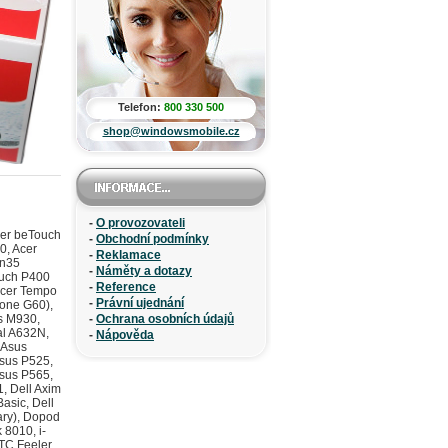
Telefon:
800 330 500
shop@windowsmobile.cz
-
O provozovateli
/S621, O2 XDA Cosmo, Dopod C720W), HTC Excalibur 160 (T-Mobile Dash/MDA Mail), HTC Falcon (Audiovox PPC 5050), HTC Feeler (Qtek 8020, Dopod 575, i-mate SP3i, O2 Xphone II), HTC Galaxy 100 (Qtek G100, i-mate PDA-N, Dopod P100), HTC Gene 100 (P3400/P3400i/P3401, Dopod D600), HTC Harrier (Audiovox PPC-6600/PPC-6601/XV6600, i-mate PDA2k EVDO), HTC HD Mini (HTC Photon), HTC HD2 GSM (HTC Leo), HTC HD2 T8585 (HTC Leo 100), HTC HD2 Telstra (HTC Leo), HTC HD7 T9292 16GB, HTC HD7 T9292 8GB / HD3 (T-Mobile HTC HD7), HTC HD7S, HTC HengShan (Dopod T5588), HTC Herald 100 (P4350/P4351, XDA Terra, Dopod C800/C858), HTC Hermes 100 (O2 XDA Trion, Qtek 9600, Dopod 838 Pro, i-mate JasJam, Orange SPV M3100, Cingular 8525,, HTC Hermes 300 (MDA Vario II), HTC Himalaya (Qtek 2020/2060, O2 XDA II, T-Mobile MDA II, Dopod 696/696i, Orange SPV M1000), HTC Hurricane (HTC Robbie, Qtek 8200, SDA II, Dopod 566/586, SPV C550), HTC Iris 100 (S640), HTC Kaiser 100 (AT&T Tilt 8925), HTC Kaiser 110 (AT&T Tilt 8900), HTC Kaiser 140, HTC Kii 100 (Phoebus/S520, T-Mobile Shadow), HTC Libra 100 (
-
Obchodní podmínky
-
Reklamace
-
Náměty a dotazy
-
Reference
-
Právní ujednání
-
Ochrana osobních údajů
-
Nápověda