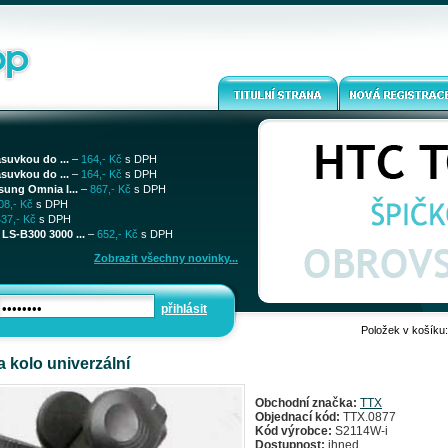
ásuvkou do ...
–
164,- Kč
s DPH
ásuvkou do ...
–
164,- Kč
s DPH
sung Omnia I...
–
867,- Kč
s DPH
08,- Kč
s DPH
437,- Kč
s DPH
LS-B300 3000 ...
–
652,- Kč
s DPH
Zobrazit všechny novinky...
přihlásit
Položek v košíku
a kolo univerzální
Obchodní značka:
TTX
Objednací kód:
TTX.0877
Kód výrobce:
S2114W-i
Dostupnost:
ihned