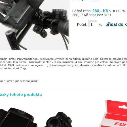
280,- Kč
Běžná cena:
s DPH 0 %
280,17 Kč cena bez DPH
přidat do 
Počet:
ks
erzální držák PDA/smartphonu s pevným uchycením na řidítka jízdního kola. Čelisti se otevírají sti
evém boku těla držáku. Maximální rozteč 7,5 cm, minimální 4 cm - vhodné pro většinu běžných přís
 PDA, MP3 přehrávače, navigace, ...). Kloubem pro uchycení držáku na řidítka lze rotovat o 360°.
j o hmotnosti až 7 kg.
není určen pro terénní jízdu!
rázky tohoto produktu