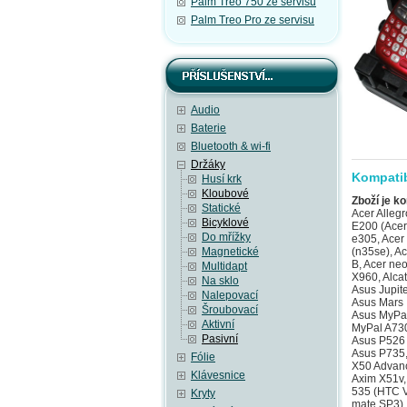
Palm Treo 750 ze servisu
Palm Treo Pro ze servisu
Audio
Baterie
Bluetooth & wi-fi
Držáky
Kompatib
Husí krk
Kloubové
Zboží je ko
Statické
Acer Allegro M310 (Acer W4), Acer beTouch E100 (Acer C1), Acer beTouch E101 (Acer E1), Acer beTouch E200 (Acer L1), Acer c500, Acer c510, Acer C511, Acer c530, Acer c531, Acer DX650, Acer e300, Acer e305, Acer e310, Acer e360 GPS, Acer n30, Acer n300, Acer n311, Acer n320, Acer n321, Acer n35 (n35se), Acer n50, Acer n50 Premium, Acer neoTouch P300, Acer neoTouch P400, Acer neoTouch P400 B, Acer neoTouch S200 (Acer F1), Acer Tempo DX900, Acer Tempo F900, Acer Tempo M900, Acer Tempo X960, Alcatel OT-S988W, AnyDATA ASP-318, AnyDATA ASP-518, Asus Calf (Garmin-Asus nuvifone G60), Asus Jupiter (O2 XDA Graphite), Asus Lamborghini ZX1, Asus M530w (Aries), Asus M536, Asus M930, Asus Mars II (O2 XDA Zinc), Asus MyPal A600, Asus MyPal A626, Asus MyPal A632, Asus MyPal A632N, Asus MyPal A636, Asus MyPal A636N, Asus MyPal A639, Asus MyPal A686, Asus MyPal A696, Asus MyPal A730, Asus MyPal A730w, Asus P320 (Galaxy Mini), Asus P505, Asus P515 (zrušeno), Asus P525, Asus P526 (Pegasus), Asus P527, Asus P535, Asus P550 (Solaris), Asus P552w, Asus P560, Asus P565, Asus P73
Bicyklové
Do mřížky
Magnetické
Multidapt
Na sklo
Nalepovací
Šroubovací
Aktivní
Pasivní
Fólie
Klávesnice
Kryty