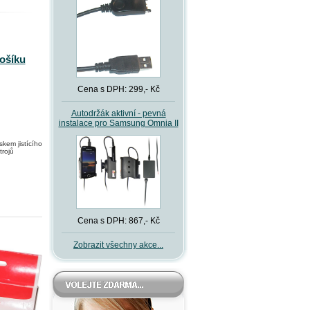
košíku
Cena s DPH: 299,- Kč
Autodržák aktivní - pevná
instalace pro Samsung Omnia II
skem jistícího
trojů
Cena s DPH: 867,- Kč
Zobrazit všechny akce...