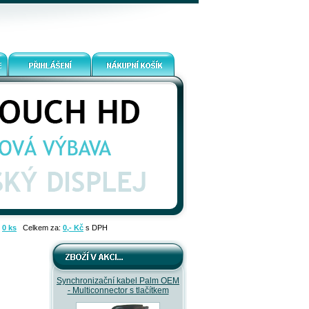
:
0 ks
Celkem za:
0,- Kč
s DPH
Synchronizační kabel Palm OEM
- Multiconnector s tlačítkem