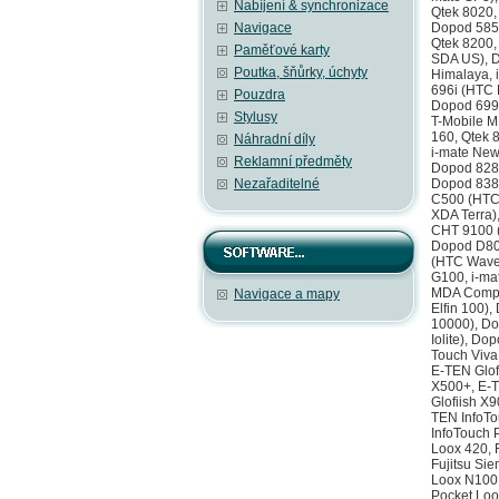
Nabíjení & synchronizace
Navigace
Paměťové karty
Poutka, šňůrky, úchyty
Pouzdra
Stylusy
Náhradní díly
Reklamní předměty
Nezařaditelné
Navigace a mapy