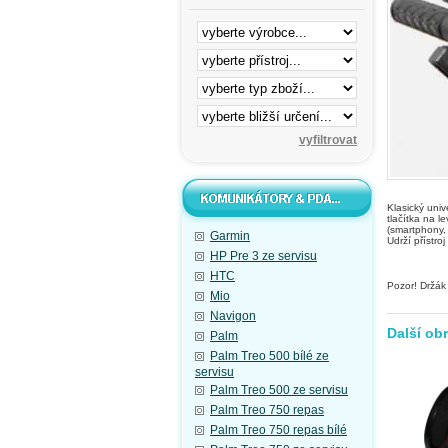
Klasický univ
tlačítka na l
(smartphony,
Garmin
Udrží přístro
HP Pre 3 ze servisu
HTC
Pozor! Držák 
Mio
Navigon
Další ob
Palm
Palm Treo 500 bílé ze
servisu
Palm Treo 500 ze servisu
Palm Treo 750 repas
Palm Treo 750 repas bílé