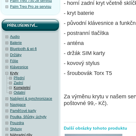
Palm Treo 750 ze servisu
- horní zadní kryt včetně skl
Palm Treo Pro ze servisu
- kryt baterie
- původní klávesnice a funkční
- postranní tlačítka
Audio
- anténa
Baterie
Bluetooth & wi-fi
- držák SIM karty
Držáky
Fólie
- kovový stylus
Klávesnice
- šroubovák Torx T5
Kryty
Přední
Zadní
Kompletní
Ostatní
Za výměnu krytu v našem ser
Nabíjení & synchronizace
poštovné 99,- Kč).
Navigace
Paměťové karty
Poutka, šňůrky, úchyty
Pouzdra
Další obrázky tohoto produktu
Stylusy
Náhradní díly