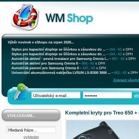
Výběr novinek v eShopu na srpen 2026...
Stylus pro kapacitní displeje se šňůrkou a zásuvkou do ...
–
164,- Kč
s DPH
Stylus pro kapacitní displeje se šňůrkou a zásuvkou do ...
–
164,- Kč
s DPH
Autodržák aktivní - pevná instalace pro Samsung Omnia I...
–
867,- Kč
s DPH
Autodržák aktivní pro Samsung Omnia II
–
908,- Kč
s DPH
Autodržák pasivní pro Samsung Omnia II
–
437,- Kč
s DPH
Univerzální akumulátorová nabíječka LVSUN LS-B300 3000 ...
–
652,- Kč
s DPH
Zobrazit všechn
při
Kompletní kryty pro Treo 650 +
vyhledat