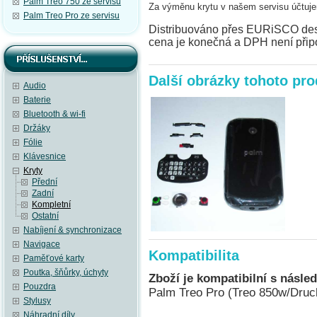
Palm Treo 750 ze servisu
Za výměnu krytu v našem servisu účtu
Palm Treo Pro ze servisu
Distribuováno přes EURiSCO desig
cena je konečná a DPH není přip
Další obrázky tohoto pr
Audio
Baterie
Bluetooth & wi-fi
Držáky
Fólie
Klávesnice
Kryty
Přední
Zadní
Kompletní
Ostatní
Nabíjení & synchronizace
Navigace
Kompatibilita
Paměťové karty
Poutka, šňůrky, úchyty
Zboží je kompatibilní s násled
Pouzdra
Palm Treo Pro (Treo 850w/Druc
Stylusy
Náhradní díly