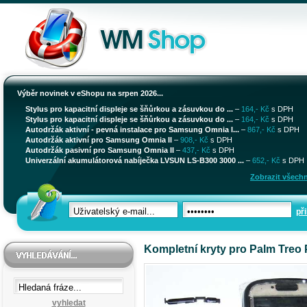
Výběr novinek v eShopu na srpen 2026...
Stylus pro kapacitní displeje se šňůrkou a zásuvkou do ...
–
164,- Kč
s DPH
Stylus pro kapacitní displeje se šňůrkou a zásuvkou do ...
–
164,- Kč
s DPH
Autodržák aktivní - pevná instalace pro Samsung Omnia I...
–
867,- Kč
s DPH
Autodržák aktivní pro Samsung Omnia II
–
908,- Kč
s DPH
Autodržák pasivní pro Samsung Omnia II
–
437,- Kč
s DPH
Univerzální akumulátorová nabíječka LVSUN LS-B300 3000 ...
–
652,- Kč
s DPH
Zobrazit všechn
při
Kompletní kryty pro Palm Treo 
vyhledat