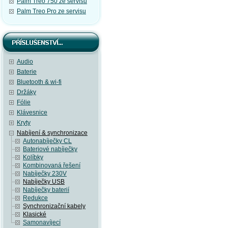
Palm Treo 750 ze servisu
Palm Treo Pro ze servisu
Audio
Baterie
Bluetooth & wi-fi
Držáky
Fólie
Klávesnice
Kryty
Nabíjení & synchronizace
Autonabíječky CL
Bateriové nabíječky
Kolíbky
Kombinovaná řešení
Nabíječky 230V
Nabíječky USB
Nabíječky baterií
Redukce
Synchronizační kabely
Klasické
Samonavíjecí