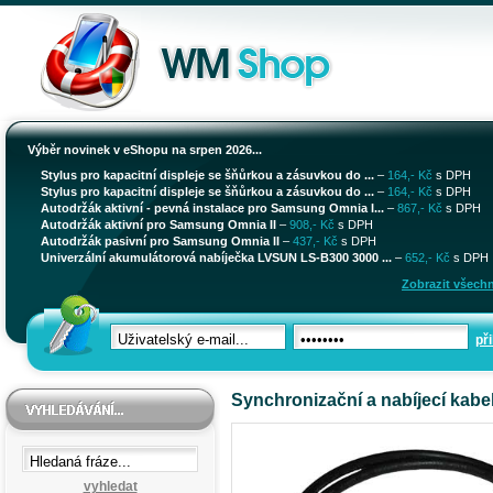
Výběr novinek v eShopu na srpen 2026...
Stylus pro kapacitní displeje se šňůrkou a zásuvkou do ...
–
164,- Kč
s DPH
Stylus pro kapacitní displeje se šňůrkou a zásuvkou do ...
–
164,- Kč
s DPH
Autodržák aktivní - pevná instalace pro Samsung Omnia I...
–
867,- Kč
s DPH
Autodržák aktivní pro Samsung Omnia II
–
908,- Kč
s DPH
Autodržák pasivní pro Samsung Omnia II
–
437,- Kč
s DPH
Univerzální akumulátorová nabíječka LVSUN LS-B300 3000 ...
–
652,- Kč
s DPH
Zobrazit všechn
při
Synchronizační a nabíjecí kabe
vyhledat