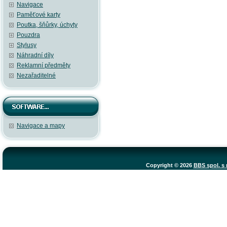
Navigace
Paměťové karty
Poutka, šňůrky, úchyty
Pouzdra
Stylusy
Náhradní díly
Reklamní předměty
Nezařaditelné
Navigace a mapy
Copyright © 2026
BBS spol. s r