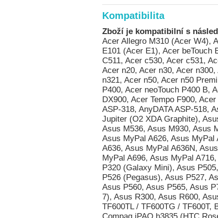
Kompatibilita
Zboží je kompatibilní s násled
Acer Allegro M310 (Acer W4), Acer beTouch E100 (Acer C1), Acer beTouch E101 (Acer E1), Acer beTouch E200 (Acer L1), Acer c500, Acer c510, Acer C511, Acer c530, Acer c531, Acer d100, Acer DX650, Acer e305, Acer e310, Acer n20, Acer n30, Acer n300, Acer n310, Acer n311, Acer n320, Acer n321, Acer n50, Acer n50 Premium, Acer neoTouch P300, Acer neoTouch P400, Acer neoTouch P400 B, Acer neoTouch S200 (Acer F1), Acer Tempo DX900, Acer Tempo F900, Acer Tempo M900, Acer Tempo X960, AnyDATA ASP-318, AnyDATA ASP-518, Asus Calf (Garmin-Asus nuvifone G60), Asus Jupiter (O2 XDA Graphite), Asus Lamborghini ZX1, Asus M530w (Aries), Asus M536, Asus M930, Asus Mars II (O2 XDA Zinc), Asus MyPal A620BT, Asus MyPal A626, Asus MyPal A632, Asus MyPal A632N, Asus MyPal A636, Asus MyPal A636N, Asus MyPal A639, Asus MyPal A686, Asus MyPal A696, Asus MyPal A716, Asus MyPal A730, Asus MyPal A730w, Asus P320 (Galaxy Mini), Asus P505, Asus P515 (zrušeno), Asus P525, Asus P526 (Pegasus), Asus P527, Asus P535, Asus P550 (Solaris), Asus P552w, Asus P560, Asus P565, Asus P735, Asus P750, Asus P835 (Asus Galaxy 7), Asus R300, Asus R600, Asus R700, Asus R700t, Asus Vivo Tab RT TF600TL / TF600TG / TF600T, BenQ E72, BenQ P50, BenQ Siemens P51, Compaq iPAQ h3835 (HTC Rosella), Compaq iPAQ h3845 (HTC Rosella), Compaq iPAQ h3850 (HTC Rosella), Dell Axim X30 Advanced, Dell Axim X30i, Dell Axim X50 Advanced, Dell Axim X50 Basic, Dell Axim X50v, Dell Axim X51 Advanced, Dell Axim X51 Basic, Dell Axim X51v, Dell Venue Pro (Dell Lightning), Dopod 310 (HTC Oxygen), Dopod 535 (HTC Voyager, Qtek 8060/8080, i-mate SP2, O2 Xphone), Dopod 565 (HTC Typhoon, Qtek 8010, i-mate SP3), Dopod 566 (HTC Hurricane/Robbie, Qtek 8200, SDA II, SPV C550), Dopod 575 (HTC Feeler, Qtek 8020, i-mate SP3i, O2 Xphone II), Dopod 577W (HTC Tornado Noble, i-mate SP5, O2 XDA Orion/IQ), Dopod 585 (HTC Amadeus, O2 Xphone IIm, T-Mobile SDA Music), Dopod 586 (HTC Hurricane/Robbie, Qtek 8200, SDA II, SPV C550), Dopod 586W (HTC Tornado Tempo, Qtek 8300, i-mate SP5m, T-Mobile SDA US), Dopod 595 (HTC Breeze 160, i-mate SP JAS), Dopod 696 (HTC Himalaya, i-mate Pocket PC Phone Edition, Qtek 2020/2060, O2 XDA II, T-Mobile MDA II, Orang, Dopod 696i (HTC Himalaya, i-mate Pocket PC Phone Edition, Qtek 2020/2060, O2 XDA II, T-Mobile MDA II, Oran, Dopod 699 (HTC Alpine, Qtek 2020i, i-mate PDA2 Pocket PC, O2 XDA IIi), Dopod 700 (HTC Blue Angel, T-Mobile MDA III, Qtek 9090, i-mate PDA2k, O2 XDA III, XDA IIs), Dopod 710/StrTrk S300 (HTC StarTrek 160, Qtek 8500), Dopod 818 (HTC Magician, Qtek S100/S110, O2 XDA II mini/mini Black, MDA Compact, i-mate New JAM/JAM Limit, Dopod 818 Pro (HTC Prophet, i-mate JAMin, Qtek S200, O2 XDA Neo), Dopod 828+ (HTC Magician Refresh), Dopod 830 (HTC Prophet, Qtek S200, i-mate JAMin, O2 XDA Neo), Dopod 838 (HTC Wizard 110, Qtek A9100), Dopod 838 Pro (HTC Hermes 100, O2 XDA Trion), Dopod 900 (HTC Universal, Qtek 9000, MDA Pro, XDA Exec, i-mate JASJAR), Dopod C500 (HTC Vox), Dopod C720W (HTC Excalibur 100, XDA Cosmo), Dopod C730 (HTC Cavalier), Dopod C800 (HTC Herald 100, O2 XDA Terra), Dopod C858 (HTC Herald 100, O2 XDA Terra), Dopod CHT 9000 (HTC Hermes 200), Dopod CHT 9100 (HTC Trinity 100), Dopod CHT 9110 (HTC Trinity 100), Dopod D600 (HTC Gene 100/P3400), Dopod D802 (HTC Love), Dopod D810 (HTC Trinity 100, Dopod CHT 9100, Qtek P3600), Dopod D818c (HTC Wave), Dopod E616 (HTC Panda), Dopod M700 (HTC Love), Dopod P100 (HTC Galaxy 100, Qtek G100, i-mate PDA-N), Dopod P800 (HTC Artemis 110), Dopod P800W (HTC Artemis 100, Qtek G200, MDA Compact III, Orange SPV M650), Dopod P860 (HTC Touch Cruise/Polaris 100), Dopod S1 (HTC Elfin 100), Dopod S1 - Enhanced Version (HTC Elfin 100), Dopod T5399 (HTC Twin 10000), Dopod T5588 (HTC HengShan), Dopod T8388 (HTC Qilin), Dopod Touch Cruise T4288 (HTC Iolite), Dopod Touch Diamond 2 (HTC Topaz), Dopod Touch T3238 (HTC Jade 100/Touch 3G), Dopod Touch Viva T2222 (HTC Opal 100), Dopod U1000 (HTC Advantage/Athena 100, T-Mobile MDA Ameo), E-TEN Glofiish DX900, E-TEN Glofiish M700, E-TEN Glofiish M750, E-TEN Glofiish M800, E-TEN Glofiish M810, E-TEN Glofiish V900, E-TEN Glofiish X500, E-TEN Glofiish X500+, E-TEN Glofiish X600, E-TEN Glofiish X610, E-TEN Glofiish X650, E-TEN Glofiish X800, 