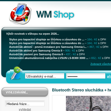
Výběr novinek v eShopu na srpen 2026...
Stylus pro kapacitní displeje se šňůrkou a zásuvkou do ...
–
164,- Kč
s DPH
Stylus pro kapacitní displeje se šňůrkou a zásuvkou do ...
–
164,- Kč
s DPH
Autodržák aktivní - pevná instalace pro Samsung Omnia I...
–
867,- Kč
s DPH
Autodržák aktivní pro Samsung Omnia II
–
908,- Kč
s DPH
Autodržák pasivní pro Samsung Omnia II
–
437,- Kč
s DPH
Univerzální akumulátorová nabíječka LVSUN LS-B300 3000 ...
–
652,- Kč
s DPH
Zobrazit všechn
při
Bluetooth Stereo sluchátka + 
vyhledat