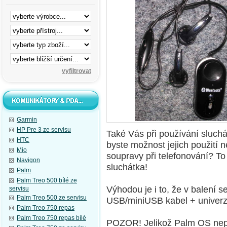
Garmin
HP Pre 3 ze servisu
Také Vás při používání sluchá
HTC
byste možnost jejich použití n
Mio
soupravy při telefonování? To
Navigon
sluchátka!
Palm
Palm Treo 500 bílé ze
Výhodou je i to, že v balení s
servisu
Palm Treo 500 ze servisu
USB/miniUSB kabel + univerz
Palm Treo 750 repas
Palm Treo 750 repas bílé
POZOR! Jelikož Palm OS nep