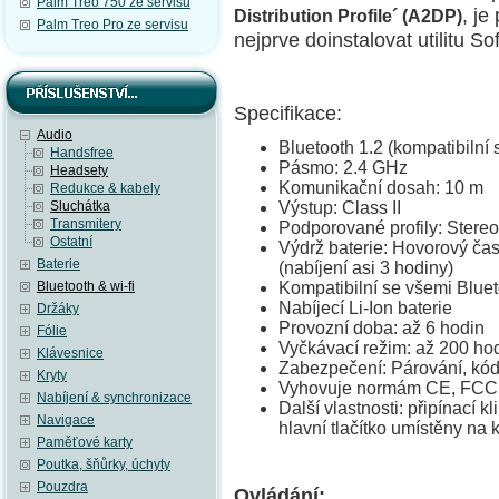
Palm Treo 750 ze servisu
, je
Distribution Profile´ (A2DP)
Palm Treo Pro ze servisu
nejprve doinstalovat utilitu
So
Specifikace:
Audio
Bluetooth 1.2 (kompatibilní
Handsfree
Pásmo: 2.4 GHz
Headsety
Komunikační dosah: 10 m
Redukce & kabely
Sluchátka
Výstup: Class II
Transmitery
Podporované profily: Stere
Ostatní
Výdrž baterie: Hovorový čas
Baterie
(nabíjení asi 3 hodiny)
Bluetooth & wi-fi
Kompatibilní se všemi Bluet
Nabíjecí Li-Ion baterie
Držáky
Provozní doba: až 6 hodin
Fólie
Vyčkávací režim: až 200 ho
Klávesnice
Zabezpečení: Párování, kód
Kryty
Vyhovuje normám CE, FC
Nabíjení & synchronizace
Další vlastnosti: připínací k
Navigace
hlavní tlačítko umístěny na 
Paměťové karty
Poutka, šňůrky, úchyty
Pouzdra
Ovládání: