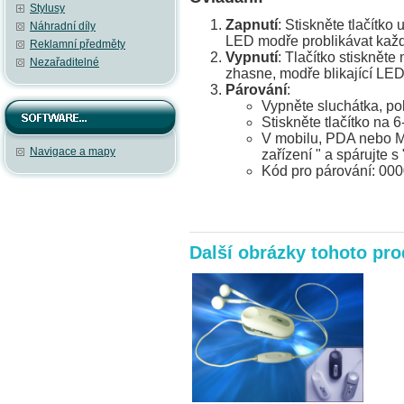
Stylusy
Zapnutí
: Stiskněte tlačítko
Náhradní díly
LED modře problikávat každ
Reklamní předměty
Vypnutí
: Tlačítko stiskněte
Nezařaditelné
zhasne, modře blikající LED
Párování
:
Vypněte sluchátka, po
Stiskněte tlačítko na 
V mobilu, PDA nebo MP
Navigace a mapy
zařízení " a spárujte s
Kód pro párování: 00
Další obrázky tohoto pr