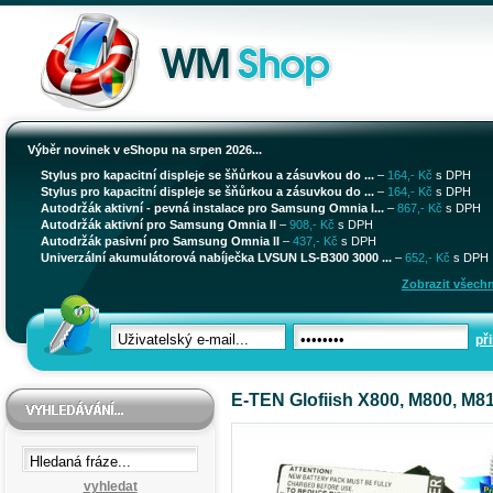
Výběr novinek v eShopu na srpen 2026...
Stylus pro kapacitní displeje se šňůrkou a zásuvkou do ...
–
164,- Kč
s DPH
Stylus pro kapacitní displeje se šňůrkou a zásuvkou do ...
–
164,- Kč
s DPH
Autodržák aktivní - pevná instalace pro Samsung Omnia I...
–
867,- Kč
s DPH
Autodržák aktivní pro Samsung Omnia II
–
908,- Kč
s DPH
Autodržák pasivní pro Samsung Omnia II
–
437,- Kč
s DPH
Univerzální akumulátorová nabíječka LVSUN LS-B300 3000 ...
–
652,- Kč
s DPH
Zobrazit všechn
při
E-TEN Glofiish X800, M800, M8
vyhledat