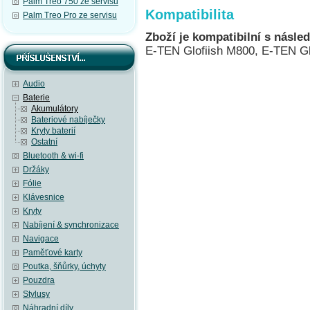
Palm Treo 750 ze servisu
Kompatibilita
Palm Treo Pro ze servisu
Zboží je kompatibilní s násled
E-TEN Glofiish M800, E-TEN Gl
Audio
Baterie
Akumulátory
Bateriové nabíječky
Kryty baterií
Ostatní
Bluetooth & wi-fi
Držáky
Fólie
Klávesnice
Kryty
Nabíjení & synchronizace
Navigace
Paměťové karty
Poutka, šňůrky, úchyty
Pouzdra
Stylusy
Náhradní díly