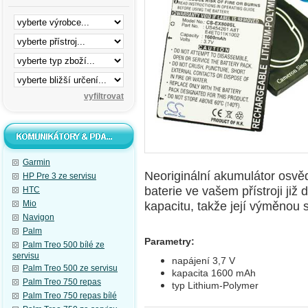
Garmin
N
eoriginální akumulátor osv
HP Pre 3 ze servisu
baterie ve vašem přístroji ji
HTC
Mio
kapacitu, takže její výměnou si
Navigon
Palm
Parametry:
Palm Treo 500 bílé ze
servisu
napájení 3,7 V
Palm Treo 500 ze servisu
kapacita 1600 mAh
Palm Treo 750 repas
typ Lithium-Polymer
Palm Treo 750 repas bílé