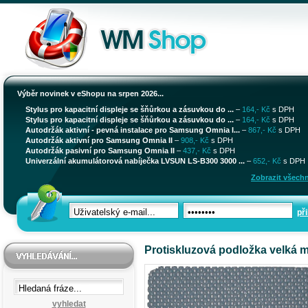
Výběr novinek v eShopu na srpen 2026...
Stylus pro kapacitní displeje se šňůrkou a zásuvkou do ...
–
164,- Kč
s DPH
Stylus pro kapacitní displeje se šňůrkou a zásuvkou do ...
–
164,- Kč
s DPH
Autodržák aktivní - pevná instalace pro Samsung Omnia I...
–
867,- Kč
s DPH
Autodržák aktivní pro Samsung Omnia II
–
908,- Kč
s DPH
Autodržák pasivní pro Samsung Omnia II
–
437,- Kč
s DPH
Univerzální akumulátorová nabíječka LVSUN LS-B300 3000 ...
–
652,- Kč
s DPH
Zobrazit všechn
při
Protiskluzová podložka velká 
vyhledat