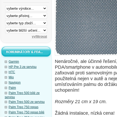
Nenáročné, ale účinné řešení,
Garmin
PDA/smartphone v automobilu 
HP Pre 3 ze servisu
zafixovali proti samovolným 
HTC
Mio
použitelná nejen v autě a ne
Navigon
umísťováním palmu do držák
Palm
uchopením!
Palm Treo 500 bílé ze
servisu
Rozměry 21 cm x 19 cm.
Palm Treo 500 ze servisu
Palm Treo 750 repas
Žádná instalace, nízká cena!
Palm Treo 750 repas bílé