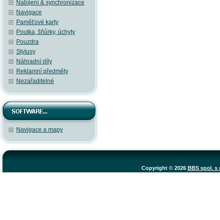
Nabíjení & synchronizace
Navigace
Paměťové karty
Poutka, šňůrky, úchyty
Pouzdra
Stylusy
Náhradní díly
Reklamní předměty
Nezařaditelné
Navigace a mapy
Copyright © 2026
BBS spol. s r