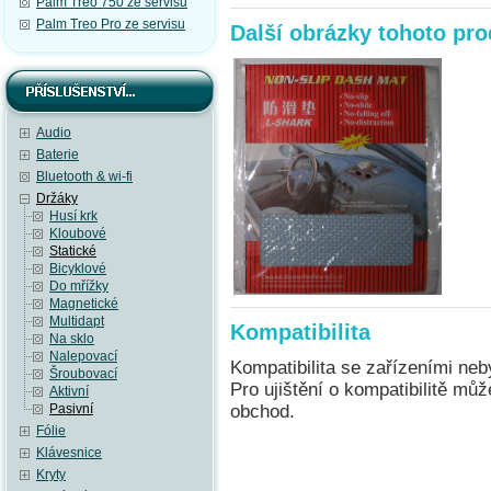
Palm Treo 750 ze servisu
Palm Treo Pro ze servisu
Další obrázky tohoto pr
Audio
Baterie
Bluetooth & wi-fi
Držáky
Husí krk
Kloubové
Statické
Bicyklové
Do mřížky
Magnetické
Multidapt
Kompatibilita
Na sklo
Nalepovací
Kompatibilita se zařízeními neb
Šroubovací
Pro ujištění o kompatibilitě mů
Aktivní
Pasivní
obchod.
Fólie
Klávesnice
Kryty