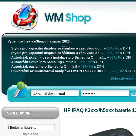
Výběr novinek v eShopu na srpen 2026...
Stylus pro kapacitní displeje se šňůrkou a zásuvkou do ...
–
164,- Kč
s DPH
Stylus pro kapacitní displeje se šňůrkou a zásuvkou do ...
–
164,- Kč
s DPH
Autodržák aktivní - pevná instalace pro Samsung Omnia I...
–
867,- Kč
s DPH
Autodržák aktivní pro Samsung Omnia II
–
908,- Kč
s DPH
Autodržák pasivní pro Samsung Omnia II
–
437,- Kč
s DPH
Univerzální akumulátorová nabíječka LVSUN LS-B300 3000 ...
–
652,- Kč
s DPH
Zobrazit všechn
při
HP iPAQ h3xxx/h5xxx baterie 
vyhledat