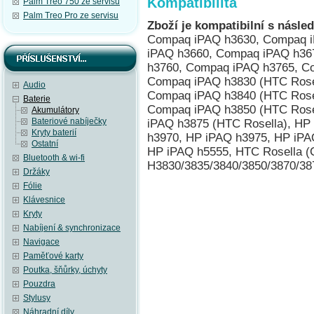
Kompatibilita
Palm Treo 750 ze servisu
Palm Treo Pro ze servisu
Zboží je kompatibilní s násled
Compaq iPAQ h3630, Compaq 
iPAQ h3660, Compaq iPAQ h36
h3760, Compaq iPAQ h3765, C
Compaq iPAQ h3830 (HTC Rosel
Audio
Compaq iPAQ h3840 (HTC Rosel
Baterie
Compaq iPAQ h3850 (HTC Rosel
Akumulátory
Bateriové nabíječky
iPAQ h3875 (HTC Rosella), HP
Kryty baterií
h3970, HP iPAQ h3975, HP iPA
Ostatní
HP iPAQ h5555, HTC Rosella 
Bluetooth & wi-fi
H3830/3835/3840/3850/3870/38
Držáky
Fólie
Klávesnice
Kryty
Nabíjení & synchronizace
Navigace
Paměťové karty
Poutka, šňůrky, úchyty
Pouzdra
Stylusy
Náhradní díly