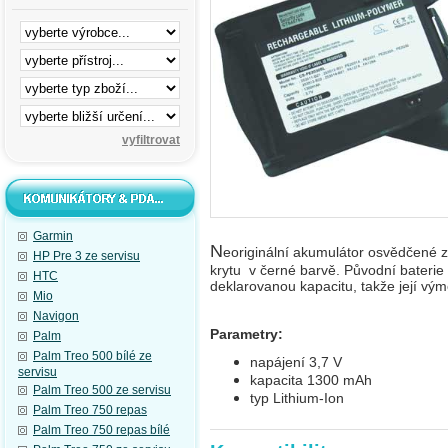
Garmin
N
eoriginální akumulátor osvědčené 
HP Pre 3 ze servisu
krytu v černé barvě. Původní baterie
HTC
deklarovanou kapacitu, takže její výmě
Mio
Navigon
Parametry:
Palm
Palm Treo 500 bílé ze
napájení 3,7 V
servisu
kapacita 1300 mAh
Palm Treo 500 ze servisu
typ Lithium-Ion
Palm Treo 750 repas
Palm Treo 750 repas bílé