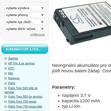
Garmin
HP Pre 3 ze servisu
N
eoriginální akumulátor pro s
HTC
jistě novou baterii žádají. 
Mio
Navigon
Palm
Parametry:
Palm Treo 500 bílé ze
servisu
napájení 3,7 V
Palm Treo 500 ze servisu
kapacita 1200 mAh
Palm Treo 750 repas
typ Li-Ion
Palm Treo 750 repas bílé