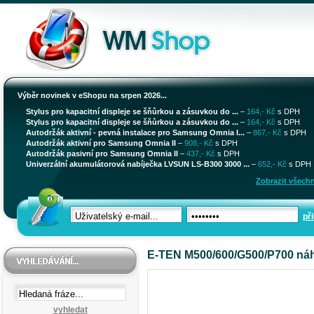
Výběr novinek v eShopu na srpen 2026...
Stylus pro kapacitní displeje se šňůrkou a zásuvkou do ...
–
164,- Kč
s DPH
Stylus pro kapacitní displeje se šňůrkou a zásuvkou do ...
–
164,- Kč
s DPH
Autodržák aktivní - pevná instalace pro Samsung Omnia I...
–
867,- Kč
s DPH
Autodržák aktivní pro Samsung Omnia II
–
908,- Kč
s DPH
Autodržák pasivní pro Samsung Omnia II
–
437,- Kč
s DPH
Univerzální akumulátorová nabíječka LVSUN LS-B300 3000 ...
–
652,- Kč
s DPH
Zobrazit všechn
při
E-TEN M500/600/G500/P700 náhr
vyhledat