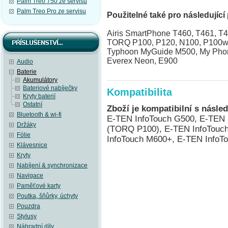
Palm Treo 750 ze servisu
Palm Treo Pro ze servisu
Použitelné také pro následující 
Airis SmartPhone T460, T461, T4
TORQ P100, P120, N100, P100
Typhoon MyGuide M500, My Ph
Everex Neon, E900
Audio
Baterie
Akumulátory
Bateriové nabíječky
Kompatibilita
Kryty baterií
Ostatní
Zboží je kompatibilní s násled
Bluetooth & wi-fi
E-TEN InfoTouch G500, E-TEN 
Držáky
(TORQ P100), E-TEN InfoTouc
Fólie
InfoTouch M600+, E-TEN InfoT
Klávesnice
Kryty
Nabíjení & synchronizace
Navigace
Paměťové karty
Poutka, šňůrky, úchyty
Pouzdra
Stylusy
Náhradní díly