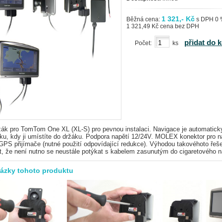
1 321,- Kč
Běžná cena:
s DPH 0
1 321,49 Kč cena bez DPH
přidat do 
Počet:
ks
ržák pro TomTom One XL (XL-S) pro pevnou instalaci. Navigace je automatick
u, kdy ji umístíte do držáku. Podpora napětí 12/24V. MOLEX konektor pro n
GPS přijímače (nutné použití odpovídající redukce). Výhodou takovéhoto řeše
t, že není nutno se neustále potýkat s kabelem zasunutým do cigaretového n
rázky tohoto produktu