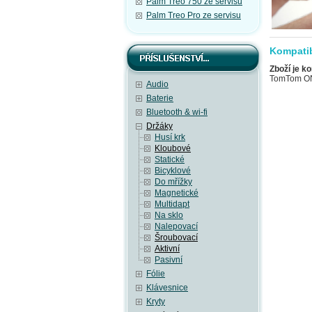
Palm Treo 750 ze servisu
Palm Treo Pro ze servisu
Kompatib
Zboží je ko
TomTom O
Audio
Baterie
Bluetooth & wi-fi
Držáky
Husí krk
Kloubové
Statické
Bicyklové
Do mřížky
Magnetické
Multidapt
Na sklo
Nalepovací
Šroubovací
Aktivní
Pasivní
Fólie
Klávesnice
Kryty