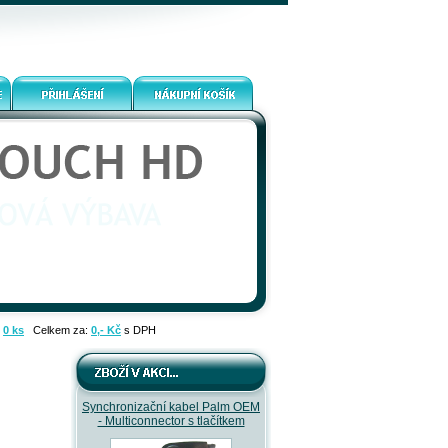
:
0 ks
Celkem za:
0,- Kč
s DPH
Synchronizační kabel Palm OEM
- Multiconnector s tlačítkem