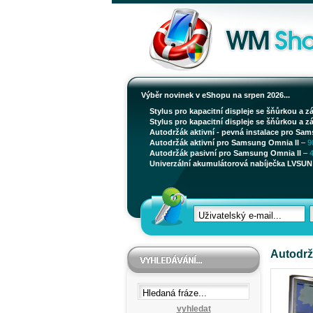
Výběr novinek v eShopu na srpen 2026...
Stylus pro kapacitní displeje se šňůrkou a z
Stylus pro kapacitní displeje se šňůrkou a z
Autodržák aktivní - pevná instalace pro Sam
Autodržák aktivní pro Samsung Omnia II
–
9
Autodržák pasivní pro Samsung Omnia II
–
Univerzální akumulátorová nabíječka LVSUN 
Autodrž
vyhledat