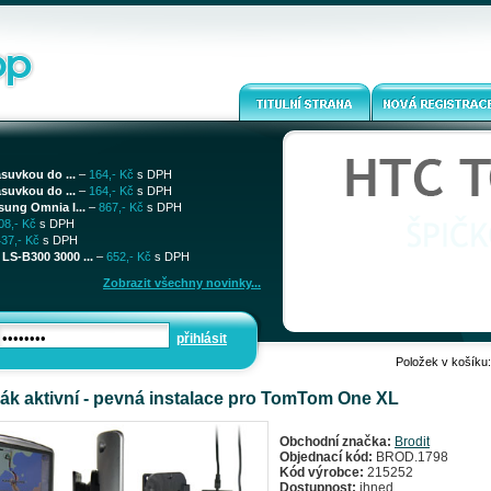
ásuvkou do ...
–
164,- Kč
s DPH
ásuvkou do ...
–
164,- Kč
s DPH
sung Omnia I...
–
867,- Kč
s DPH
08,- Kč
s DPH
437,- Kč
s DPH
LS-B300 3000 ...
–
652,- Kč
s DPH
Zobrazit všechny novinky...
přihlásit
Položek v košíku
ák aktivní - pevná instalace pro TomTom One XL
Obchodní značka:
Brodit
Objednací kód:
BROD.1798
Kód výrobce:
215252
Dostupnost:
ihned