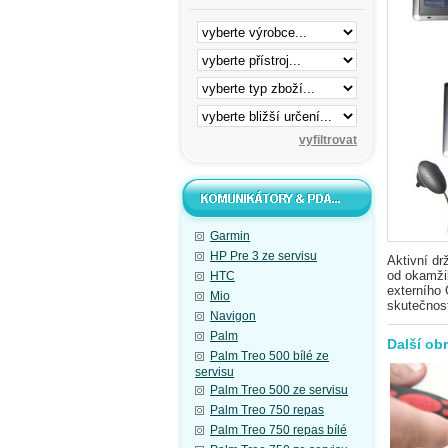
Garmin
HP Pre 3 ze servisu
Aktivní d
od okamžik
HTC
externího 
Mio
skutečnos
Navigon
Palm
Další ob
Palm Treo 500 bílé ze
servisu
Palm Treo 500 ze servisu
Palm Treo 750 repas
Palm Treo 750 repas bílé