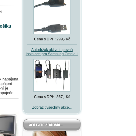
 %
košíku
Cena s DPH: 299,- Kč
Autodržák aktivní - pevná
instalace pro Samsung Omnia II
y napájena
apájení
ní je
apaječe.
Cena s DPH: 867,- Kč
Zobrazit všechny akce...