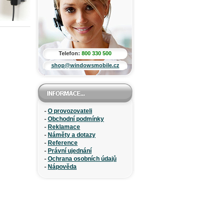
Telefon:
800 330 500
shop@windowsmobile.cz
-
O provozovateli
-
Obchodní podmínky
-
Reklamace
-
Náměty a dotazy
-
Reference
-
Právní ujednání
-
Ochrana osobních údajů
-
Nápověda