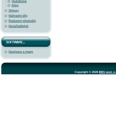
Vodotěsná
Klipy
Stylusy
Náhradní díly
Reklamní předměty
Nezařaditelné
Navigace a mapy
Copyright © 2026
BBS spol. s r