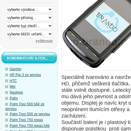
Garmin
HP Pre 3 ze servisu
Speciálně tvarováno a navrž
HTC
HD, přičemž veškerá tlačítka,
Mio
stále volně dostupné. Letecký
Navigon
mu dává jeho pevnost a odoln
Palm
objemu. Displej je navíc kry
Palm Treo 500 bílé ze
neoprénem tlumícím otřesy a 
servisu
Palm Treo 500 ze servisu
zacházení.
Palm Treo 750 repas
Součástí balení je i plastový 
Palm Treo 750 repas bílé
disponuje pojistkou proti sa