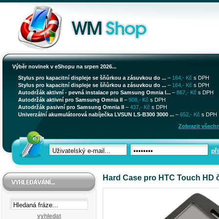
Výběr novinek v eShopu na srpen 2026...
Stylus pro kapacitní displeje se šňůrkou a zásuvkou do ...
–
164,- Kč
s DPH
Stylus pro kapacitní displeje se šňůrkou a zásuvkou do ...
–
164,- Kč
s DPH
Autodržák aktivní - pevná instalace pro Samsung Omnia I...
–
867,- Kč
s DPH
Autodržák aktivní pro Samsung Omnia II
–
908,- Kč
s DPH
Autodržák pasivní pro Samsung Omnia II
–
437,- Kč
s DPH
Univerzální akumulátorová nabíječka LVSUN LS-B300 3000 ...
–
652,- Kč
s DPH
Zobrazit všechn
při
Hard Case pro HTC Touch HD 
vyhledat