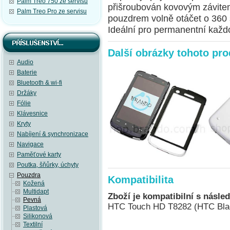
Palm Treo 750 ze servisu
přišroubován kovovým závite
Palm Treo Pro ze servisu
pouzdrem volně otáčet o 360 
Ideální pro permanentní každo
Další obrázky tohoto pr
Audio
Baterie
Bluetooth & wi-fi
Držáky
Fólie
Klávesnice
Kryty
Nabíjení & synchronizace
Navigace
Paměťové karty
Poutka, šňůrky, úchyty
Pouzdra
Kompatibilita
Kožená
Multidapt
Zboží je kompatibilní s násled
Pevná
HTC Touch HD T8282 (HTC Bla
Plastová
Silikonová
Textilní