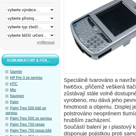
Garmin
HP Pre 3 ze servisu
Speciálně tvarováno a navrž
HTC
hw65xx, přičemž veškerá tlačí
Mio
zůstávají stále volně dostupné
Navigon
vyrobeno, mu dává jeho pevno
Palm
hmotnosti a objemu. Displej 
Palm Treo 500 bílé ze
polstrováno neoprénem tlumíc
servisu
Palm Treo 500 ze servisu
hrubším zacházení.
Palm Treo 750 repas
Součástí balení je i plastový 
Palm Treo 750 repas bílé
disponuje pojistkou proti sa