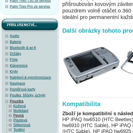
Palm Treo 750 ze servisu
přišroubován kovovým závite
Palm Treo Pro ze servisu
pouzdrem volně otáčet o 360 
Ideální pro permanentní každo
Další obrázky tohoto pr
Audio
Baterie
Bluetooth & wi-fi
Držáky
Fólie
Klávesnice
Kryty
Nabíjení & synchronizace
Navigace
Paměťové karty
Poutka, šňůrky, úchyty
Pouzdra
Kompatibilita
Kožená
Multidapt
Zboží je kompatibilní s násled
Pevná
HP iPAQ hw6510 (HTC Beetles)
Plastová
hw6910 (HTC Sable), HP iPAQ
Silikonová
Textilní
(HTC Sable), HP iPAQ hw6925 