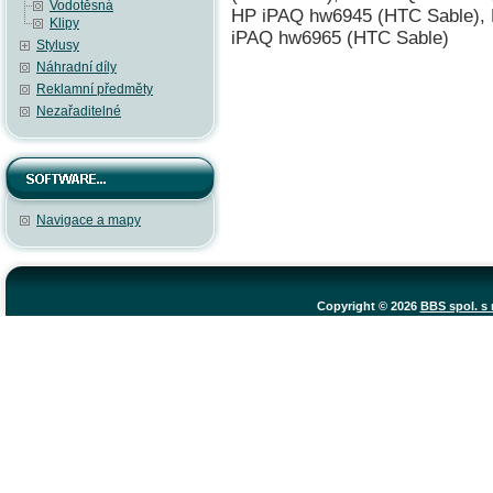
Vodotěsná
HP iPAQ hw6945 (HTC Sable),
Klipy
iPAQ hw6965 (HTC Sable)
Stylusy
Náhradní díly
Reklamní předměty
Nezařaditelné
Navigace a mapy
Copyright © 2026
BBS spol. s r