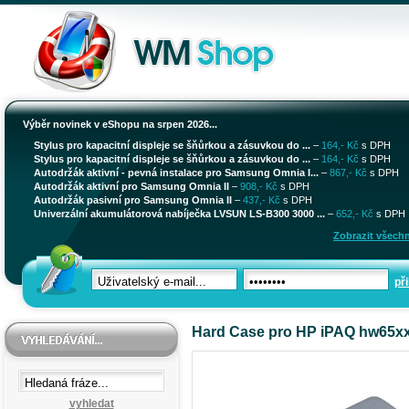
Výběr novinek v eShopu na srpen 2026...
Stylus pro kapacitní displeje se šňůrkou a zásuvkou do ...
–
164,- Kč
s DPH
Stylus pro kapacitní displeje se šňůrkou a zásuvkou do ...
–
164,- Kč
s DPH
Autodržák aktivní - pevná instalace pro Samsung Omnia I...
–
867,- Kč
s DPH
Autodržák aktivní pro Samsung Omnia II
–
908,- Kč
s DPH
Autodržák pasivní pro Samsung Omnia II
–
437,- Kč
s DPH
Univerzální akumulátorová nabíječka LVSUN LS-B300 3000 ...
–
652,- Kč
s DPH
Zobrazit všechn
při
Hard Case pro HP iPAQ hw65x
vyhledat