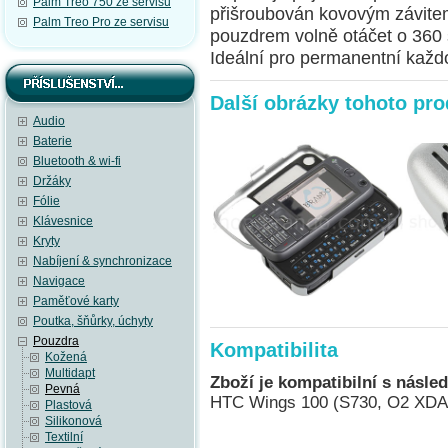
Palm Treo 750 ze servisu
přišroubován kovovým závite
Palm Treo Pro ze servisu
pouzdrem volně otáčet o 360 
Ideální pro permanentní každo
Další obrázky tohoto pr
Audio
Baterie
Bluetooth & wi-fi
Držáky
Fólie
Klávesnice
Kryty
Nabíjení & synchronizace
Navigace
Paměťové karty
Poutka, šňůrky, úchyty
Pouzdra
Kompatibilita
Kožená
Multidapt
Zboží je kompatibilní s násled
Pevná
HTC Wings 100 (S730, O2 XDA
Plastová
Silikonová
Textilní