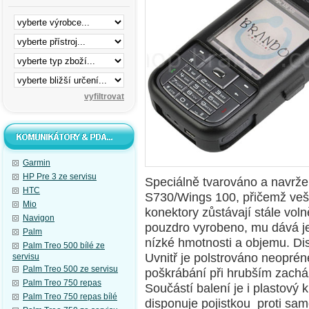
Garmin
HP Pre 3 ze servisu
Speciálně tvarováno a navrž
HTC
S730/Wings 100, přičemž veške
Mio
konektory zůstávají stále voln
Navigon
pouzdro vyrobeno, mu dává je
Palm
nízké hmotnosti a objemu. Dis
Palm Treo 500 bílé ze
Uvnitř je polstrováno neopré
servisu
Palm Treo 500 ze servisu
poškrábání při hrubším zachá
Palm Treo 750 repas
Součástí balení je i plastový 
Palm Treo 750 repas bílé
disponuje pojistkou proti sa