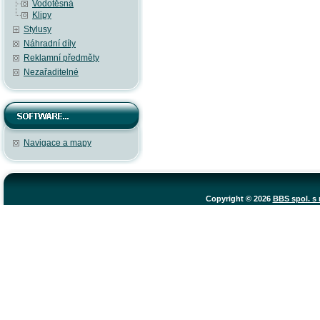
Vodotěsná
Klipy
Stylusy
Náhradní díly
Reklamní předměty
Nezařaditelné
Navigace a mapy
Copyright © 2026
BBS spol. s r