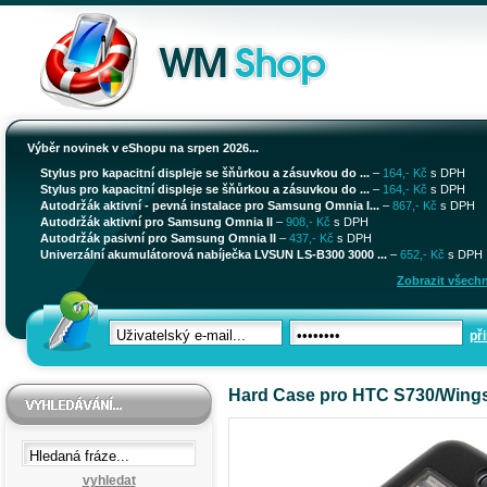
Výběr novinek v eShopu na srpen 2026...
Stylus pro kapacitní displeje se šňůrkou a zásuvkou do ...
–
164,- Kč
s DPH
Stylus pro kapacitní displeje se šňůrkou a zásuvkou do ...
–
164,- Kč
s DPH
Autodržák aktivní - pevná instalace pro Samsung Omnia I...
–
867,- Kč
s DPH
Autodržák aktivní pro Samsung Omnia II
–
908,- Kč
s DPH
Autodržák pasivní pro Samsung Omnia II
–
437,- Kč
s DPH
Univerzální akumulátorová nabíječka LVSUN LS-B300 3000 ...
–
652,- Kč
s DPH
Zobrazit všechn
při
Hard Case pro HTC S730/Wings
vyhledat