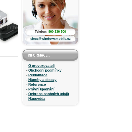
Telefon:
800 330 500
shop@windowsmobile.cz
-
O provozovateli
-
Obchodní podmínky
-
Reklamace
-
Náměty a dotazy
-
Reference
-
Právní ujednání
-
Ochrana osobních údajů
-
Nápověda