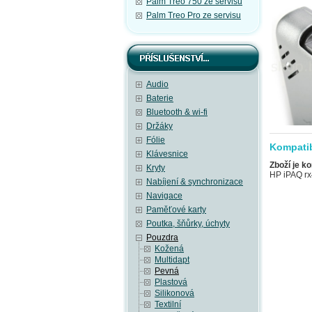
Palm Treo 750 ze servisu
Palm Treo Pro ze servisu
Audio
Baterie
Bluetooth & wi-fi
Držáky
Fólie
Kompatib
Klávesnice
Zboží je ko
Kryty
HP iPAQ rx
Nabíjení & synchronizace
Navigace
Paměťové karty
Poutka, šňůrky, úchyty
Pouzdra
Kožená
Multidapt
Pevná
Plastová
Silikonová
Textilní