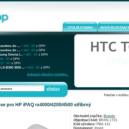
ásuvkou do ...
–
164,- Kč
s DPH
ásuvkou do ...
–
164,- Kč
s DPH
sung Omnia I...
–
867,- Kč
s DPH
08,- Kč
s DPH
437,- Kč
s DPH
LS-B300 3000 ...
–
652,- Kč
s DPH
Zobrazit všechny novinky...
přihlásit
Položek v košíku
se pro HP iPAQ rx4000/4200/4500 stříbrný
Obchodní značka:
Brando
Objednací kód:
BRAN.1701
Kód výrobce:
PBA-141
Dostupnost:
ihned