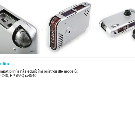
ilita
mpatibilní s následujícími přístroji dle modelů:
4240, HP iPAQ rx4540