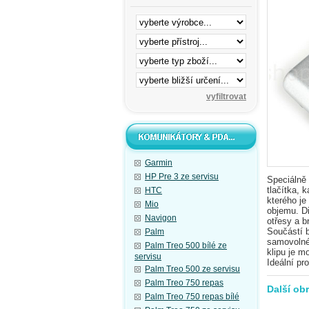
Garmin
HP Pre 3 ze servisu
Speciálně
tlačítka, 
HTC
kterého je
Mio
objemu. Di
Navigon
otřesy a b
Součástí b
Palm
samovolné
Palm Treo 500 bílé ze
klipu je m
servisu
Ideální pr
Palm Treo 500 ze servisu
Palm Treo 750 repas
Další ob
Palm Treo 750 repas bílé