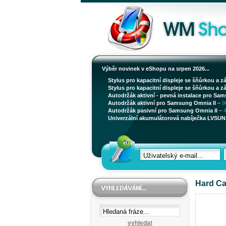
Výběr novinek v eShopu na srpen 2026...
Stylus pro kapacitní displeje se šňůrkou a z
Stylus pro kapacitní displeje se šňůrkou a z
Autodržák aktivní - pevná instalace pro Sam
Autodržák aktivní pro Samsung Omnia II
–
9
Autodržák pasivní pro Samsung Omnia II
–
Univerzální akumulátorová nabíječka LVSUN 
Hard Ca
vyhledat