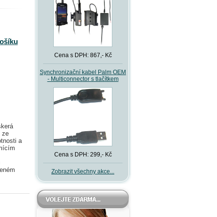
košíku
Cena s DPH: 867,- Kč
Synchronizační kabel Palm OEM
- Multiconnector s tlačítkem
škerá
, ze
tnosti a
umícím
Cena s DPH: 299,- Kč
i
ceném
Zobrazit všechny akce...