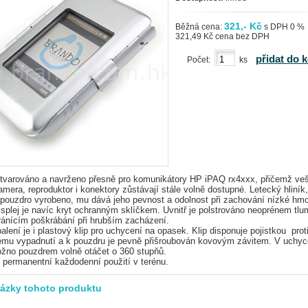
321,- Kč
Běžná cena:
s DPH 0 %
321,49 Kč cena bez DPH
přidat do 
Počet:
ks
 tvarováno a navrženo přesně pro komunikátory HP iPAQ rx4xxx, přičemž ve
kamera, reproduktor i konektory zůstávají stále volně dostupné. Letecký hliník
 pouzdro vyrobeno, mu dává jeho pevnost a odolnost při zachování nízké hmo
splej je navíc kryt ochranným sklíčkem.
Uvnitř je polstrováno neoprénem tl
ránícím poškrábání při hrubším zacházení.
alení je i plastový klip pro uchycení na opasek. Klip disponuje pojistkou prot
mu vypadnutí a k pouzdru je pevně přišroubován kovovým závitem.
V uchy
ožno pouzdrem volně otáčet o 360 stupňů.
o permanentní každodenní použití v terénu.
rázky tohoto produktu