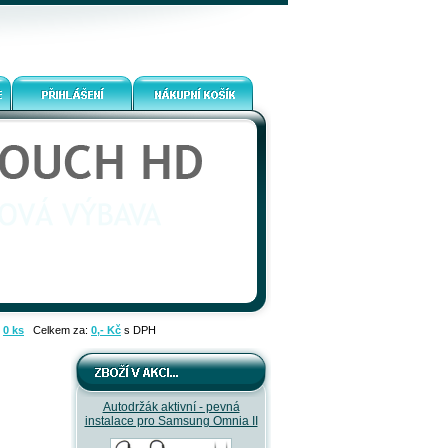
:
0 ks
Celkem za:
0,- Kč
s DPH
Autodržák aktivní - pevná
instalace pro Samsung Omnia II