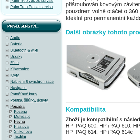
Palm Treo 750 ze servisu
přišroubován kovovým závite
Palm Treo Pro ze servisu
pouzdrem volně otáčet o 360 
Ideální pro permanentní každo
Další obrázky tohoto pr
Audio
Baterie
Bluetooth & wi-fi
Držáky
Fólie
Klávesnice
Kryty
Nabíjení & synchronizace
Navigace
Paměťové karty
Poutka, šňůrky, úchyty
Pouzdra
Kompatibilita
Kožená
Multidapt
Zboží je kompatibilní s násled
Pevná
HP iPAQ 600, HP iPAQ 610, HP
Plastová
HP iPAQ 614, HP iPAQ 614c
Silikonová
Textilní