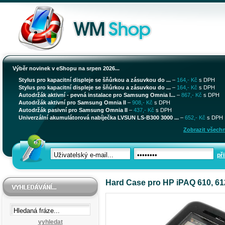
Výběr novinek v eShopu na srpen 2026...
Stylus pro kapacitní displeje se šňůrkou a zásuvkou do ...
–
164,- Kč
s DPH
Stylus pro kapacitní displeje se šňůrkou a zásuvkou do ...
–
164,- Kč
s DPH
Autodržák aktivní - pevná instalace pro Samsung Omnia I...
–
867,- Kč
s DPH
Autodržák aktivní pro Samsung Omnia II
–
908,- Kč
s DPH
Autodržák pasivní pro Samsung Omnia II
–
437,- Kč
s DPH
Univerzální akumulátorová nabíječka LVSUN LS-B300 3000 ...
–
652,- Kč
s DPH
Zobrazit všechn
při
Hard Case pro HP iPAQ 610, 61
vyhledat