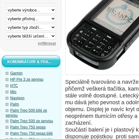
Garmin
HP Pre 3 ze servisu
Speciálně tvarováno a navrž
HTC
přičemž veškerá tlačítka, kam
Mio
stále volně dostupné. Letecký
Navigon
mu dává jeho pevnost a odoln
Palm
objemu. Displej je navíc kry
Palm Treo 500 bílé ze
neoprénem tlumícím otřesy a 
servisu
Palm Treo 500 ze servisu
zacházení.
Palm Treo 750 repas
Součástí balení je i plastový 
Palm Treo 750 repas bílé
disponuje pojistkou proti sa