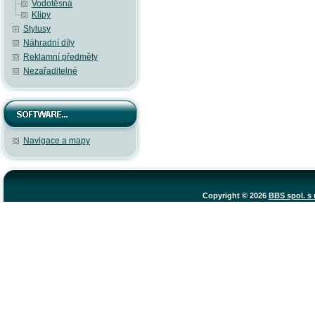
Vodotěsná
Klipy
Stylusy
Náhradní díly
Reklamní předměty
Nezařaditelné
Navigace a mapy
Copyright © 2026
BBS spol. s r