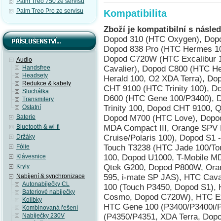
Palm Treo 750 ze servisu
Palm Treo Pro ze servisu
Kompatibilita
Zboží je kompatibilní s násled
Dopod 310 (HTC Oxygen), Dopo
Dopod 838 Pro (HTC Hermes 10
Dopod C720W (HTC Excalibur 
Audio
Handsfree
Cavalier), Dopod C800 (HTC H
Headsety
Herald 100, O2 XDA Terra), D
Redukce & kabely
CHT 9100 (HTC Trinity 100), D
Sluchátka
D600 (HTC Gene 100/P3400), 
Transmitery
Ostatní
Trinity 100, Dopod CHT 9100, 
Baterie
Dopod M700 (HTC Love), Dopo
Bluetooth & wi-fi
MDA Compact III, Orange SPV
Držáky
Cruise/Polaris 100), Dopod S1 
Fólie
Touch T3238 (HTC Jade 100/To
Klávesnice
100, Dopod U1000, T-Mobile M
Kryty
Qtek G200, Dopod P800W, Ora
Nabíjení & synchronizace
595, i-mate SP JAS), HTC Cava
Autonabíječky CL
100 (Touch P3450, Dopod S1),
Bateriové nabíječky
Cosmo, Dopod C720W), HTC Exc
Kolíbky
HTC Gene 100 (P3400/P3400i/P
Kombinovaná řešení
Nabíječky 230V
(P4350/P4351, XDA Terra, Do