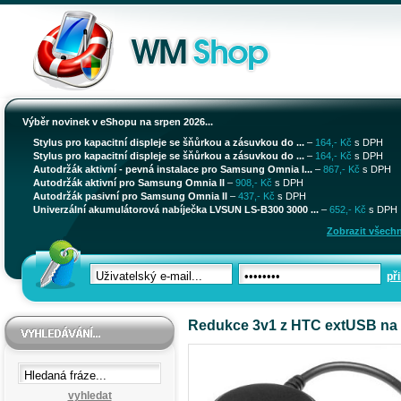
Výběr novinek v eShopu na srpen 2026...
Stylus pro kapacitní displeje se šňůrkou a zásuvkou do ...
–
164,- Kč
s DPH
Stylus pro kapacitní displeje se šňůrkou a zásuvkou do ...
–
164,- Kč
s DPH
Autodržák aktivní - pevná instalace pro Samsung Omnia I...
–
867,- Kč
s DPH
Autodržák aktivní pro Samsung Omnia II
–
908,- Kč
s DPH
Autodržák pasivní pro Samsung Omnia II
–
437,- Kč
s DPH
Univerzální akumulátorová nabíječka LVSUN LS-B300 3000 ...
–
652,- Kč
s DPH
Zobrazit všechn
při
Redukce 3v1 z HTC extUSB na
vyhledat