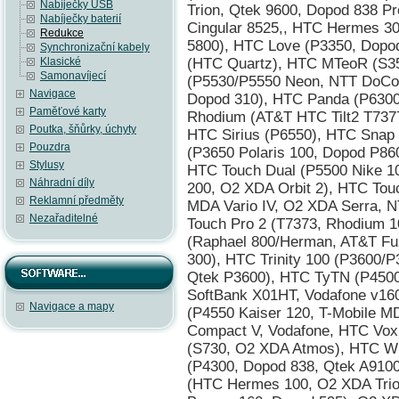
Nabíječky USB
Trion, Qtek 9600, Dopod 838 P
Nabíječky baterií
Cingular 8525,, HTC Hermes 30
Redukce
5800), HTC Love (P3350, Dop
Synchronizační kabely
Klasické
(HTC Quartz), HTC MTeoR (S35
Samonavíjecí
(P5530/P5550 Neon, NTT DoC
Navigace
Dopod 310), HTC Panda (P6300
Paměťové karty
Rhodium (AT&T HTC Tilt2 T737
Poutka, šňůrky, úchyty
HTC Sirius (P6550), HTC Snap
Pouzdra
(P3650 Polaris 100, Dopod P860
Stylusy
HTC Touch Dual (P5500 Nike 10
Náhradní díly
200, O2 XDA Orbit 2), HTC Tou
Reklamní předměty
MDA Vario IV, O2 XDA Serra,
Nezařaditelné
Touch Pro 2 (T7373, Rhodium 
(Raphael 800/Herman, AT&T F
300), HTC Trinity 100 (P3600/
Qtek P3600), HTC TyTN (P4500
SoftBank X01HT, Vodafone v16
Navigace a mapy
(P4550 Kaiser 120, T-Mobile MD
Compact V, Vodafone, HTC Vox
(S730, O2 XDA Atmos), HTC W
(P4300, Dopod 838, Qtek A910
(HTC Hermes 100, O2 XDA Trio