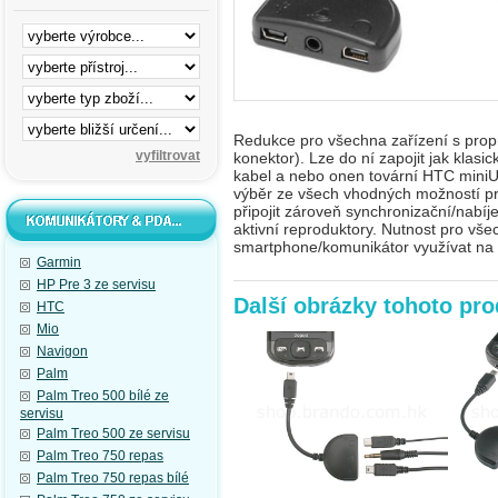
Redukce pro všechna zařízení s pro
konektor)
. Lze do ní zapojit jak klas
kabel a nebo onen tovární HTC miniUS
výběr ze všech vhodných možností pro
připojit zároveň synchronizační/nabíje
aktivní reproduktory. Nutnost pro všec
smartphone/komunikátor využívat na 
Garmin
HP Pre 3 ze servisu
Další obrázky tohoto pr
HTC
Mio
Navigon
Palm
Palm Treo 500 bílé ze
servisu
Palm Treo 500 ze servisu
Palm Treo 750 repas
Palm Treo 750 repas bílé