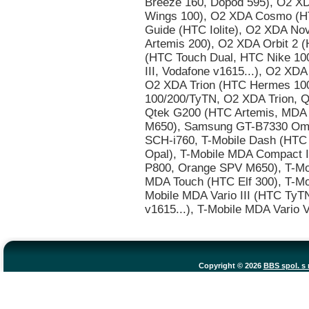
Breeze 160, Dopod 595), O2 X
Wings 100), O2 XDA Cosmo (H
Guide (HTC Iolite), O2 XDA No
Artemis 200), O2 XDA Orbit 2 (
(HTC Touch Dual, HTC Nike 100
III, Vodafone v1615...), O2 XD
O2 XDA Trion (HTC Hermes 100
100/200/TyTN, O2 XDA Trion, Q
Qtek G200 (HTC Artemis, MDA
M650), Samsung GT-B7330 Om
SCH-i760, T-Mobile Dash (HTC 
Opal), T-Mobile MDA Compact I
P800, Orange SPV M650), T-Mo
MDA Touch (HTC Elf 300), T-Mo
Mobile MDA Vario III (HTC TyTN
v1615...), T-Mobile MDA Vario
Copyright © 2026
BBS spol. s r