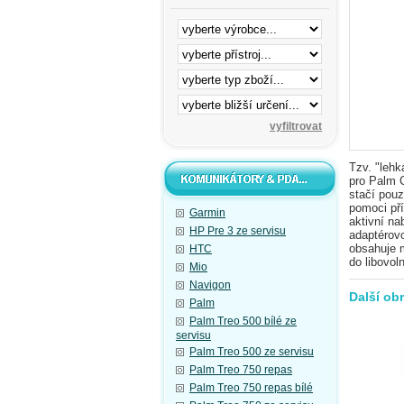
Tzv. "lehk
pro Palm C
stačí pouz
pomoci př
Garmin
aktivní na
HP Pre 3 ze servisu
adaptérovo
obsahuje 
HTC
do libovol
Mio
Navigon
Další ob
Palm
Palm Treo 500 bílé ze
servisu
Palm Treo 500 ze servisu
Palm Treo 750 repas
Palm Treo 750 repas bílé