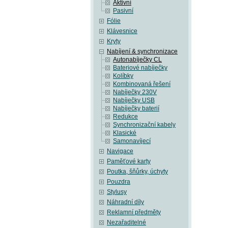
Aktivní
Pasivní
Fólie
Klávesnice
Kryty
Nabíjení & synchronizace
Autonabíječky CL
Bateriové nabíječky
Kolíbky
Kombinovaná řešení
Nabíječky 230V
Nabíječky USB
Nabíječky baterií
Redukce
Synchronizační kabely
Klasické
Samonavíjecí
Navigace
Paměťové karty
Poutka, šňůrky, úchyty
Pouzdra
Stylusy
Náhradní díly
Reklamní předměty
Nezařaditelné