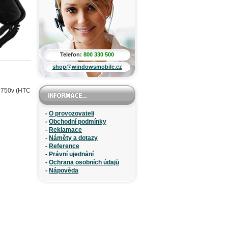
Telefon:
800 330 500
shop@windowsmobile.cz
o 750v (HTC
-
O provozovateli
-
Obchodní podmínky
-
Reklamace
-
Náměty a dotazy
-
Reference
-
Právní ujednání
-
Ochrana osobních údajů
-
Nápověda