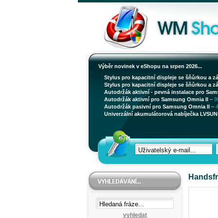
Výběr novinek v eShopu na srpen 2026...
Stylus pro kapacitní displeje se šňůrkou a z
Stylus pro kapacitní displeje se šňůrkou a z
Autodržák aktivní - pevná instalace pro Sam
Autodržák aktivní pro Samsung Omnia II
–
9
Autodržák pasivní pro Samsung Omnia II
–
Univerzální akumulátorová nabíječka LVSUN 
Handsfr
vyhledat