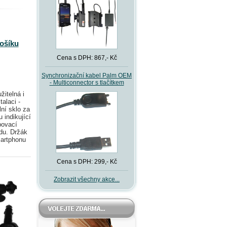
košíku
Cena s DPH: 867,- Kč
Synchronizační kabel Palm OEM
- Multiconnector s tlačítkem
žitelná i
alaci -
lní sklo za
 indikující
povací
edu. Držák
artphonu
Cena s DPH: 299,- Kč
Zobrazit všechny akce...