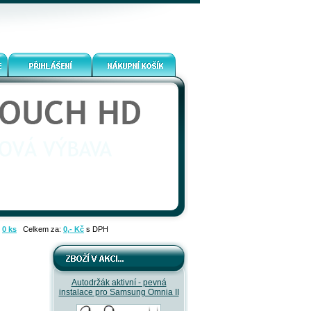
:
0 ks
Celkem za:
0,- Kč
s DPH
Autodržák aktivní - pevná
instalace pro Samsung Omnia II