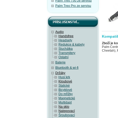
Palm Treo 750 ze servisu
Palm Treo Pro ze servisu
Audio
Handsfree
Kompatib
Headsety
Zboží je ko
Redukce & kabely
Palm Centr
Sluchátka
Cheetah), 
Transmitery
Ostatní
Baterie
Bluetooth & wi-fi
Držáky
Husí krk
Kloubové
Statické
Bicyklové
Do mřížky
Magnetické
Multidapt
Na sklo
Nalepovací
Šroubovací