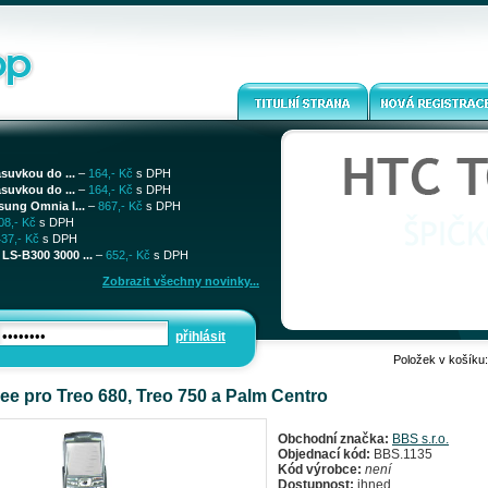
ásuvkou do ...
–
164,- Kč
s DPH
ásuvkou do ...
–
164,- Kč
s DPH
sung Omnia I...
–
867,- Kč
s DPH
08,- Kč
s DPH
437,- Kč
s DPH
LS-B300 3000 ...
–
652,- Kč
s DPH
Zobrazit všechny novinky...
přihlásit
Položek v košíku
ee pro Treo 680, Treo 750 a Palm Centro
Obchodní značka:
BBS s.r.o.
Objednací kód:
BBS.1135
Kód výrobce:
není
Dostupnost:
ihned