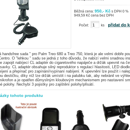
950,- Kč
Běžná cena:
s DPH 0 %
949,59 Kč cena bez DPH
přidat do 
Počet:
ks
á handsfree sada " pro Palm Treo 680 a Treo 750, která je ale velmi dobře pou
entro. O "lehkou " sadu se jedná z toho důvodu, že nabízí velmi snadnou inst
e zapojit nabíjecí CL adaptér
do cigaretového napáječe
a držák upevnit na če
ísavky. CL adaptér obsahuje
silný reproduktor s regulací hlasitosti, LED diodku
bíjení a přepínač pro zapínání/vypínaní nabíjení.
K upevnění lze použít i nale
u destičku, díky níž lze držák umístit i na palubku tak, aby nebránil ve výhl
mikrofon a je opatřen důmyslným kloubovým mechanismem pro nastavení sm
né polohy. Nechybí 3 pojistky pro zajištění polohy/přisátí.
rázky tohoto produktu