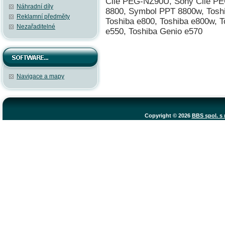
Clié PEG-NZ90U, Sony Clié P
Náhradní díly
8800, Symbol PPT 8800w, Toshi
Reklamní předměty
Toshiba e800, Toshiba e800w, T
Nezařaditelné
e550, Toshiba Genio e570
Navigace a mapy
Copyright © 2026
BBS spol. s r