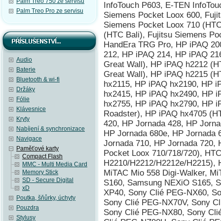
Palm Treo 750 ze servisu
InfoTouch P603, E-TEN InfoTouc
Palm Treo Pro ze servisu
Siemens Pocket Loox 600, Fuji
Siemens Pocket Loox 710 (HTC 
(HTC Bali), Fujitsu Siemens Po
HandEra TRG Pro, HP iPAQ 200
212, HP iPAQ 214, HP iPAQ 21
Audio
Great Wall), HP iPAQ h2212 (
Baterie
Great Wall), HP iPAQ h2215 (H
Bluetooth & wi-fi
hx2115, HP iPAQ hx2190, HP i
Držáky
hx2415, HP iPAQ hx2490, HP i
Fólie
hx2755, HP iPAQ hx2790, HP 
Klávesnice
Roadster), HP iPAQ hx4705 (H
Kryty
420, HP Jornada 428, HP Jorna
Nabíjení & synchronizace
HP Jornada 680e, HP Jornada 
Navigace
Jornada 710, HP Jornada 720, 
Paměťové karty
Pocket Loox 710/718/720), HTC
Compact Flash
H2210/H2212/H2212e/H2215), 
MMC - Multi Media Card
MiTAC Mio 558 Digi-Walker, 
Memory Stick
SD - Secure Digital
S160, Samsung NEXiO S165, 
xD
XP40, Sony Clié PEG-NX60, S
Poutka, šňůrky, úchyty
Sony Clié PEG-NX70V, Sony C
Pouzdra
Sony Clié PEG-NX80, Sony Cl
Stylusy