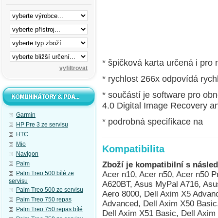
* špičková karta určená i pro 
* rychlost 266x odpovídá ryc
* součástí je software pro
4.0 Digital Image Recovery 
Garmin
* podrobná specifikace na
HP Pre 3 ze servisu
HTC
Mio
Kompatibilita
Navigon
Palm
Zboží je kompatibilní s násled
Palm Treo 500 bílé ze
Acer n10, Acer n50, Acer n50 
servisu
A620BT, Asus MyPal A716, As
Palm Treo 500 ze servisu
Aero 8000, Dell Axim X5 Advanc
Palm Treo 750 repas
Advanced, Dell Axim X50 Basic
Palm Treo 750 repas bílé
Dell Axim X51 Basic, Dell Axi