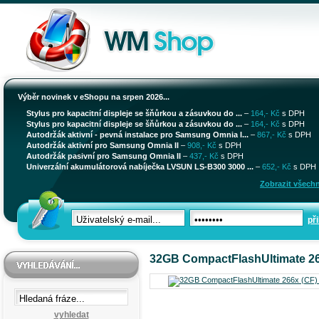
Výběr novinek v eShopu na srpen 2026...
Stylus pro kapacitní displeje se šňůrkou a zásuvkou do ...
–
164,- Kč
s DPH
Stylus pro kapacitní displeje se šňůrkou a zásuvkou do ...
–
164,- Kč
s DPH
Autodržák aktivní - pevná instalace pro Samsung Omnia I...
–
867,- Kč
s DPH
Autodržák aktivní pro Samsung Omnia II
–
908,- Kč
s DPH
Autodržák pasivní pro Samsung Omnia II
–
437,- Kč
s DPH
Univerzální akumulátorová nabíječka LVSUN LS-B300 3000 ...
–
652,- Kč
s DPH
Zobrazit všechn
při
32GB CompactFlashUltimate 26
vyhledat